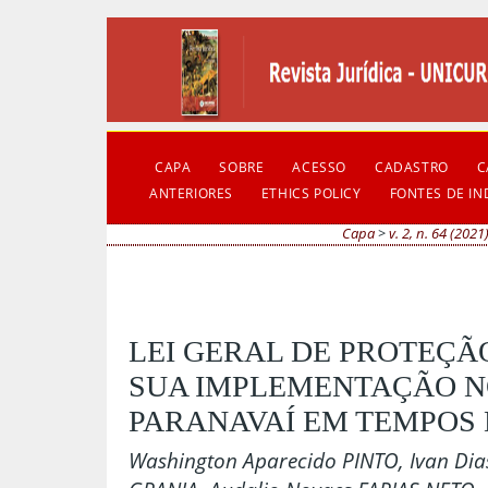
CAPA
SOBRE
ACESSO
CADASTRO
C
ANTERIORES
ETHICS POLICY
FONTES DE I
Capa
>
v. 2, n. 64 (2021
LEI GERAL DE PROTEÇÃ
SUA IMPLEMENTAÇÃO N
PARANAVAÍ EM TEMPOS 
Washington Aparecido PINTO, Ivan Dia