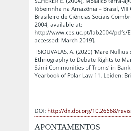
SCHERER E. (2004), Mosaico terra-agu
Ribeirinha na Amazônia – Brasil, VIII
Brasileiro de Ciências Sociais Coim
2004, available at:
http://www.ces.uc.pt/lab2004/pdfs/El
accessed: March 2019].
TSIOUVALAS, A. (2020) ‘Mare Nullius
Ethnography to Debate Rights to Mar
Sámi Communities of Troms’ in Bankes
Yearbook of Polar Law 11. Leiden: Bril
DOI:
http://dx.doi.org/10.26668/revi
APONTAMENTOS