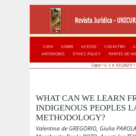
CAPA
SOBRE
ACESSO
CADASTRO
C
ANTERIORES
ETHICS POLICY
FONTES DE I
Capa
>
v. 1, n. 63 (2021)
WHAT CAN WE LEARN F
INDIGENOUS PEOPLES L
METHODOLOGY?
Valentina de GREGORIO, Giulia PAROL