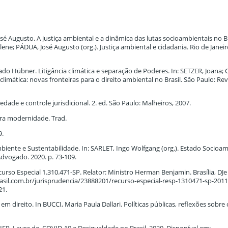
 Augusto. A justiça ambiental e a dinâmica das lutas socioambientais no B
ne; PÁDUA, José Augusto (org.). Justiça ambiental e cidadania. Rio de Janei
 Hübner. Litigância climática e separação de Poderes. In: SETZER, Joana;
climática: novas fronteiras para o direito ambiental no Brasil. São Paulo: Re
ade e controle jurisdicional. 2. ed. São Paulo: Malheiros, 2007.
tra modernidade. Trad.
9.
nte e Sustentabilidade. In: SARLET, Ingo Wolfgang (org.). Estado Socioam
Advogado. 2020. p. 73-109.
curso Especial 1.310.471-SP. Relator: Ministro Herman Benjamin. Brasília, DJe
sbrasil.com.br/jurisprudencia/23888201/recurso-especial-resp-1310471-sp-201
21.
em direito. In BUCCI, Maria Paula Dallari. Políticas públicas, reflexões sobre