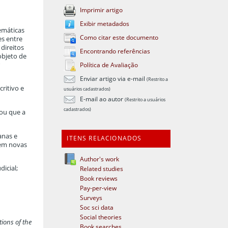
Imprimir artigo
Exibir metadados
temáticas
Como citar este documento
es entre
direitos
Encontrando referências
objeto de
r
Política de Avaliação
Enviar artigo via e-mail
(Restrito a
ritivo e
usuários cadastrados)
E-mail ao autor
(Restrito a usuários
cadastrados)
rou que a
anas e
ITENS RELACIONADOS
 em novas
Author's work
dicial;
Related studies
Book reviews
Pay-per-view
Surveys
Soc sci data
Social theories
tions of the
Book searches