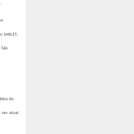
.
os
s: SARLET,
. São
blico do
rev. atual.