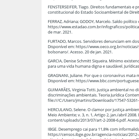
FENSTERSEIFER, Tiago. Direitos fundamentais e p
constitucional do Estado Socioambiental de Direit
FERRAZ, Adriana; GODOY, Marcelo. Saldo polític
https://www.estadao.com.br/infograficos/politi
de mar. 2021.
FURTADO, Marcos. Servidores denunciam em dossi
Disponível em: https://www.oeco.org.br/noticia
bolsonaro/. Acesso. 20 de jan. 2021.
GARCIA, Denise Schmitt Siqueira. Mínimo existenc
para uma vida humana digna e saudável. Jurídicas, M
GRAGNANI, Juliane. Por que o coronavírus mata ma
Disponível em: https://www.bbc.com/portuguese/b
GUIMARÃES, Virginia Totti. Justiça ambiental no d
discriminações ambientais. Teoria Jurídica Contem
file:///C:/Users/jmartins/Downloads/17547-53261-
HERCULANO, Selene. O clamor por justiça ambient
Meio Ambiente; v. 3, n. 1, Artigo 2, jan./abril 20
content/uploads/2013/07/art-2-2008-6.pdf. Acesso
IBGE. Desemprego cai para 11,8% com informalidade
https://censos.ibge.gov.br/agencia-noticias/201