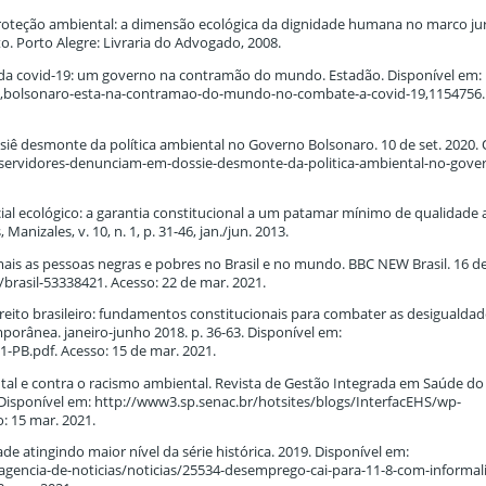
roteção ambiental: a dimensão ecológica da dignidade humana no marco jur
o. Porto Alegre: Livraria do Advogado, 2008.
o da covid-19: um governo na contramão do mundo. Estadão. Disponível em:
ca,bolsonaro-esta-na-contramao-do-mundo-no-combate-a-covid-19,1154756.
ê desmonte da política ambiental no Governo Bolsonaro. 10 de set. 2020.
s/servidores-denunciam-em-dossie-desmonte-da-politica-ambiental-no-gove
ial ecológico: a garantia constitucional a um patamar mínimo de qualidade
anizales, v. 10, n. 1, p. 31-46, jan./jun. 2013.
is as pessoas negras e pobres no Brasil e no mundo. BBC NEW Brasil. 16 de 
rasil-53338421. Acesso: 22 de mar. 2021.
ireito brasileiro: fundamentos constitucionais para combater as desigualdad
porânea. janeiro-junho 2018. p. 36-63. Disponível em:
1-PB.pdf. Acesso: 15 de mar. 2021.
al e contra o racismo ambiental. Revista de Gestão Integrada em Saúde do
08. Disponível em: http://www3.sp.senac.br/hotsites/blogs/InterfacEHS/wp-
: 15 mar. 2021.
 atingindo maior nível da série histórica. 2019. Disponível em:
2-agencia-de-noticias/noticias/25534-desemprego-cai-para-11-8-com-informal