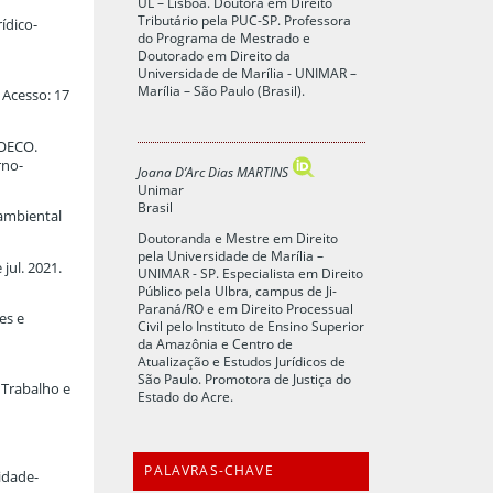
UL – Lisboa. Doutora em Direito
Tributário pela PUC-SP. Professora
ídico-
do Programa de Mestrado e
Doutorado em Direito da
Universidade de Marília - UNIMAR –
Marília – São Paulo (Brasil).
 Acesso: 17
 OECO.
rno-
Joana D’Arc Dias MARTINS
Unimar
Brasil
 ambiental
Doutoranda e Mestre em Direito
pela Universidade de Marília –
jul. 2021.
UNIMAR - SP. Especialista em Direito
Público pela Ulbra, campus de Ji-
Paraná/RO e em Direito Processual
es e
Civil pelo Instituto de Ensino Superior
da Amazônia e Centro de
Atualização e Estudos Jurídicos de
São Paulo. Promotora de Justiça do
 Trabalho e
Estado do Acre.
PALAVRAS-CHAVE
idade-