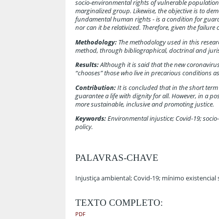
socio-environmental rights of vulnerable populatio
marginalized group. Likewise, the objective is to de
fundamental human rights - is a condition for guaran
nor can it be relativized. Therefore, given the failure 
Methodology:
The methodology used in this researc
method, through bibliographical, doctrinal and juris
Results:
Although it is said that the new coronaviru
“chooses” those who live in precarious conditions as 
Contribution:
It is concluded that in the short ter
guarantee a life with dignity for all. However, in 
more sustainable, inclusive and promoting justice.
Keywords:
Environmental injustice; Covid-19; socio
policy.
PALAVRAS-CHAVE
Injustiça ambiental; Covid-19; mínimo existencial 
TEXTO COMPLETO:
PDF