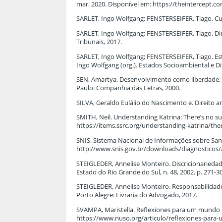
mar. 2020. Disponível em: https://theintercept.c
SARLET, Ingo Wolfgang; FENSTERSEIFER, Tiago. Curs
SARLET, Ingo Wolfgang; FENSTERSEIFER, Tiago. Direi
Tribunais, 2017.
SARLET, Ingo Wolfgang; FENSTERSEIFER, Tiago. Es
Ingo Wolfgang (org.). Estados Socioambiental e Di
SEN, Amartya. Desenvolvimento como liberdade. T
Paulo: Companhia das Letras, 2000.
SILVA, Geraldo Eulálio do Nascimento e. Direito am
SMITH, Neil. Understanding Katrina: There’s no suc
https://items.ssrc.org/understanding-katrina/ther
SNIS. Sistema Nacional de Informações sobre San
http://www.snis.gov.br/downloads/diagnosticos/a
STEIGLEDER, Annelise Monteiro. Discricionariedad
Estado do Rio Grande do Sul, n. 48, 2002. p. 271-3
STEIGLEDER, Annelise Monteiro. Responsabilidade c
Porto Alegre: Livraria do Advogado, 2017.
SVAMPA, Maristella. Reflexiones para um mundo p
https://www.nuso.org/articulo/reflexiones-para-