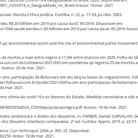
R, Laura de. COVID-19 e Desigualdade no Brasil. 2020. Disponível em:
2851_COVID19_e_Desigualdade_no_Brasil Acesso: 19.mar. 2021
iais. Revista Crítica Jurídica, Curitiba, n. 22, p. 17-29, jul./dez. 2003.
 R$ 20 bilhões em 2019 por causa da EC 95/2016. Disponível em:
cns/1044-saude-perdeu-r-20-bilhoes-em-2019-por-causa-da-ec-95-2016 Acesso
d up: environmental racism and the rise of environmental justice movemen
 de mortes a mais entre negros e 11,5% entre brancos em 2020. Folha de Sã
lha.uol.com.br/cotidiano/2021/03/com-pandemia-sp-registra-25-de-mortes-a
 Acesso: 20 de mar. 2021.
 ano, participação de Bolsonaro em ato lançou bases do negacionismo. Fo
www1.folha.uol.com.br/poder/2021/03/ha-um-ano-participacao-de-bolsonaro
de mar. 2021.
o vítima da covid-19 e os deveres do Estado. Medidas necessárias e não e
34F8ED5D54D24_COVIDepopulacaonegra.pdf. Acesso: 18 de mar. 2021.
ireito ambiental e o direito dos desastres. In: FARBER, Daniel; CARVALHO, D
os Desastre: interfaces comparadas. 2ª ed. Curitiba: Appris, 2019. p. 23-57.
nce. Curr Anthropol. 2004. p. 305–25. Disponível:
82250. Aceso: 18 de mar. 2021.