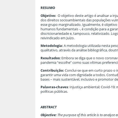
RESUMO
Objetivo:
O objetivo deste artigo é analisar a i
dos direitos socioambientais das populações vu
esse grupo marginalizado. Igualmente, é objetivo
humanos fundamentais -, é condição para a garan
discricionariedade e, tampouco, relativizado. Lo
reivindicado em Juízo.
Metodologia:
A metodologia utilizada nesta pesq
qualitativo, através da análise bibliográfica, doutr
Resultados:
Embora se diga que o novo coronavír
pandemia “escolhe” como suas vítimas preferenci
Contribuição:
Conclui-se que em curto prazo o i
garantir uma vida com dignidade a todos. Contu
bases – mais sustentável, inclusivo e promotor de 
Palavras-chaves
: Injustiça ambiental; Covid-19;
políticas públicas.
ABSTRACT
Objective:
The purpose of this article is to analyze 