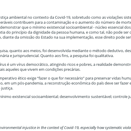
njustiça ambiental no contexto da Covid-19, sobretudo como as violações sis
lneráveis contribuem para a contaminação e o aumento do número de mort
 demonstrar que o mínimo existencial socioambiental - núcleo essencial dos 
tia do princípio da dignidade da pessoa humana, e como tal, não pode ser 
go, diante da omissão do Estado na sua implementação, esse direito pode se
uisa, quanto aos meios, foi desenvolvida mediante o método dedutivo, desc
inária e jurisprudencial. Quanto aos fins, a pesquisa foi qualitativa.
us é um vírus democrático, atingindo ricos e pobres, a realidade demonst
ais aqueles que vivem em condições precárias.
mperativo ético exige “fazer o que for necessário” para preservar vidas hum
do, em um pós-pandemia, a reconstrução econômica do país deve ser fazer
justiça.
 mínimo existencial socioambiental; desenvolvimento sustentável; controle ju
environmental injustice in the context of Covid-19, especially how systematic viola