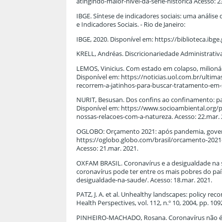
atingindo-maior-nivel-da-serie-historica Acesso: 2
IBGE. Síntese de indicadores sociais: uma anális
e Indicadores Sociais. - Rio de Janeiro:
IBGE, 2020. Disponível em: https://biblioteca.ibge
KRELL, Andréas. Discricionariedade Administrativa
LEMOS, Vinicius. Com estado em colapso, milioná
Disponível em: https://noticias.uol.com.br/ulti
recorrem-a-jatinhos-para-buscar-tratamento-em-s
NURIT, Besusan. Dos confins ao confinamento: pa
Disponível em: https://www.socioambiental.org/
nossas-relacoes-com-a-natureza. Acesso: 22.mar. 
OGLOBO: Orçamento 2021: após pandemia, govern
https://oglobo.globo.com/brasil/orcamento-202
Acesso: 21.mar. 2021.
OXFAM BRASIL. Coronavírus e a desigualdade na 
coronavírus pode ter entre os mais pobres do paí
desigualdade-na-saude/. Acesso: 18.mar. 2021.
PATZ, J. A. et al. Unhealthy landscapes: policy 
Health Perspectives, vol. 112, n.º 10, 2004, pp. 109
PINHEIRO-MACHADO, Rosana. Coronavírus não é de