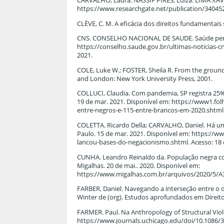
CARVALHO, Laura. NASSIF PIRES, Luiza. LIMA XAVIE
https://www.researchgate.net/publication/34045
CLÈVE, C. M. A eficácia dos direitos fundamentais soc
CNS. CONSELHO NACIONAL DE SAUDE. Saúde perdeu
https://conselho.saude.gov.br/ultimas-noticias-
2021.
COLE, Luke W.; FOSTER, Sheila R. From the groun
and London: New York University Press, 2001.
COLLUCI, Claudia. Com pandemia, SP registra 25%
19 de mar. 2021. Disponível em: https://www1.fo
entre-negros-e-115-entre-brancos-em-2020.shtml.
COLETTA. Ricardo Della; CARVALHO, Daniel. Há um
Paulo. 15 de mar. 2021. Disponível em: https://
lancou-bases-do-negacionismo.shtml. Acesso: 18 
CUNHA. Leandro Reinaldo da. População negra com
Migalhas. 20 de mai.. 2020. Disponível em:
https://www.migalhas.com.br/arquivos/2020/5/A
FARBER, Daniel. Navegando a interseção entre o d
Winter de (org). Estudos aprofundados em Direito d
FARMER. Paul. Na Anthropology of Structural Viole
https://www.journals.uchicago.edu/doi/10.1086/3