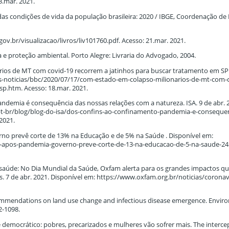
3.mar. 2021.
e das condições de vida da população brasileira: 2020 / IBGE, Coordenação d
.gov.br/visualizacao/livros/liv101760.pdf. Acesso: 21.mar. 2021.
 e proteção ambiental. Porto Alegre: Livraria do Advogado, 2004.
rios de MT com covid-19 recorrem a jatinhos para buscar tratamento em SP
mas-noticias/bbc/2020/07/17/com-estado-em-colapso-milionarios-de-mt-com-
p.htm. Acesso: 18.mar. 2021.
ndemia é consequência das nossas relações com a natureza. ISA. 9 de abr. 
pt-br/blog/blog-do-isa/dos-confins-ao-confinamento-pandemia-e-consequen
2021.
o prevê corte de 13% na Educação e de 5% na Saúde . Disponível em:
1-apos-pandemia-governo-preve-corte-de-13-na-educacao-de-5-na-saude-24
saúde: No Dia Mundial da Saúde, Oxfam alerta para os grandes impactos qu
s. 7 de abr. 2021. Disponível em: https://www.oxfam.org.br/noticias/coronav
recommendations on land use change and infectious disease emergence. Envir
2-1098.
mocrático: pobres, precarizados e mulheres vão sofrer mais. The intercep