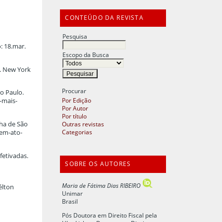
CONTEÚDO DA REVISTA
Pesquisa
: 18.mar.
Escopo da Busca
t. New York
Procurar
o Paulo.
Por Edição
-mais-
Por Autor
Por título
Outras revistas
lha de São
Categorias
-em-ato-
fetivadas.
SOBRE OS AUTORES
Maria de Fátima Dias RIBEIRO
élton
Unimar
Brasil
Pós Doutora em Direito Fiscal pela