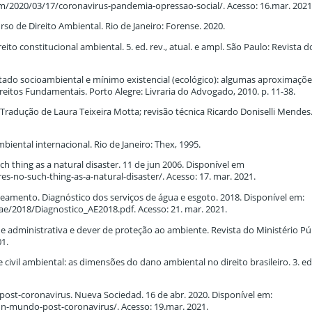
om/2020/03/17/coronavirus-pandemia-opressao-social/. Acesso: 16.mar. 2021
o de Direito Ambiental. Rio de Janeiro: Forense. 2020.
to constitucional ambiental. 5. ed. rev., atual. e ampl. São Paulo: Revista d
tado socioambiental e mínimo existencial (ecológico): algumas aproximaçõe
reitos Fundamentais. Porto Alegre: Livraria do Advogado, 2010. p. 11-38.
radução de Laura Teixeira Motta; revisão técnica Ricardo Doniselli Mendes
biental internacional. Rio de Janeiro: Thex, 1995.
h thing as a natural disaster. 11 de jun 2006. Disponível em
es-no-such-thing-as-a-natural-disaster/. Acesso: 17. mar. 2021.
eamento. Diagnóstico dos serviços de água e esgoto. 2018. Disponível em:
e/2018/Diagnostico_AE2018.pdf. Acesso: 21. mar. 2021.
e administrativa e dever de proteção ao ambiente. Revista do Ministério Pú
01.
ivil ambiental: as dimensões do dano ambiental no direito brasileiro. 3. ed. 
ost-coronavirus. Nueva Sociedad. 16 de abr. 2020. Disponível em:
un-mundo-post-coronavirus/. Acesso: 19.mar. 2021.