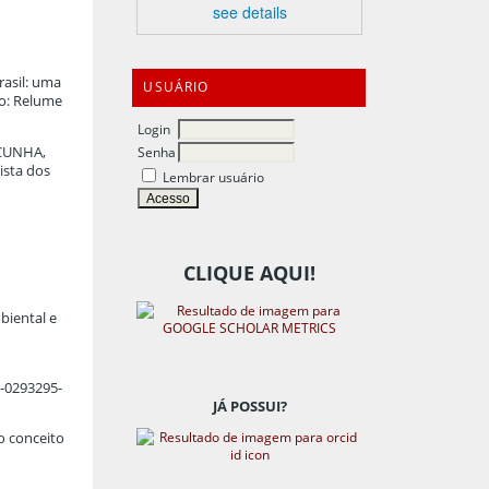
see details
rasil: uma
USUÁRIO
ro: Relume
Login
 CUNHA,
Senha
vista dos
Lembrar usuário
CLIQUE AQUI!
biental e
1-0293295-
JÁ POSSUI?
 o conceito