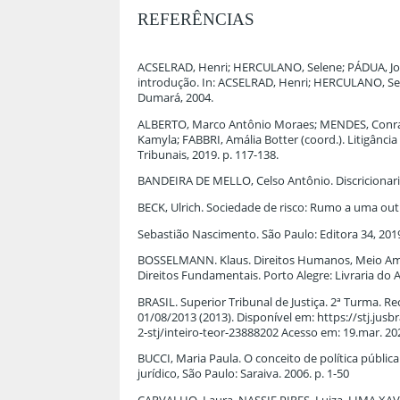
REFERÊNCIAS
ACSELRAD, Henri; HERCULANO, Selene; PÁDUA, José
introdução. In: ACSELRAD, Henri; HERCULANO, Sele
Dumará, 2004.
ALBERTO, Marco Antônio Moraes; MENDES, Conrado
Kamyla; FABBRI, Amália Botter (coord.). Litigância 
Tribunais, 2019. p. 117-138.
BANDEIRA DE MELLO, Celso Antônio. Discricionaried
BECK, Ulrich. Sociedade de risco: Rumo a uma ou
Sebastião Nascimento. São Paulo: Editora 34, 201
BOSSELMANN. Klaus. Direitos Humanos, Meio Ambie
Direitos Fundamentais. Porto Alegre: Livraria do 
BRASIL. Superior Tribunal de Justiça. 2ª Turma. Re
01/08/2013 (2013). Disponível em: https://stj.ju
2-stj/inteiro-teor-23888202 Acesso em: 19.mar. 20
BUCCI, Maria Paula. O conceito de política pública 
jurídico, São Paulo: Saraiva. 2006. p. 1-50