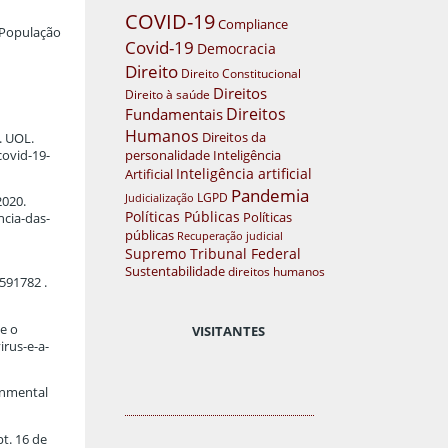
COVID-19
Compliance
e População
Covid-19
Democracia
Direito
Direito Constitucional
Direitos
Direito à saúde
Direitos
Fundamentais
Humanos
Direitos da
. UOL.
personalidade
Inteligência
covid-19-
Inteligência artificial
Artificial
Pandemia
LGPD
Judicialização
2020.
Políticas Públicas
Políticas
cia-das-
públicas
Recuperação judicial
Supremo Tribunal Federal
Sustentabilidade
direitos humanos
591782 .
e o
VISITANTES
irus-e-a-
onmental
t. 16 de