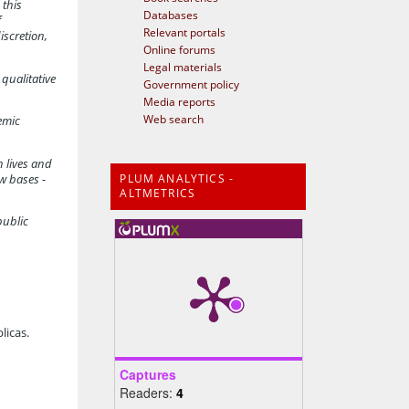
 this
Databases
f
Relevant portals
iscretion,
Online forums
Legal materials
qualitative
Government policy
Media reports
Web search
emic
n lives and
PLUM ANALYTICS -
w bases -
ALTMETRICS
public
licas.
Captures
Readers:
4