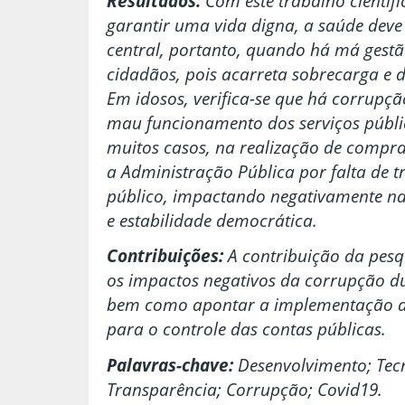
Resultados:
Com este trabalho científ
garantir uma vida digna, a saúde deve
central, portanto, quando há má gestã
cidadãos, pois acarreta sobrecarga e de
Em idosos, verifica-se que há corrupçã
mau funcionamento dos serviços públic
muitos casos, na realização de compra
a Administração Pública por falta de t
público, impactando negativamente na
e estabilidade democrática.
C
o
ntribuições:
A contribuição da pesq
os impactos negativos da corrupção d
bem como apontar a implementação da
para o controle das contas públicas.
Palavras-chave:
Desenvolvimento;
Tec
Transparência;
Corrupção;
Covid19.