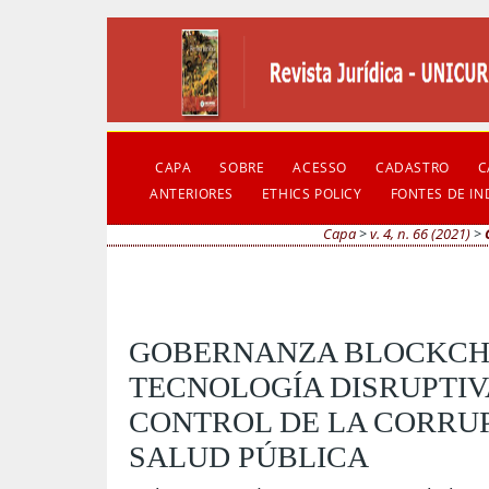
CAPA
SOBRE
ACESSO
CADASTRO
C
ANTERIORES
ETHICS POLICY
FONTES DE I
Capa
>
v. 4, n. 66 (2021)
>
GOBERNANZA BLOCKCH
TECNOLOGÍA DISRUPTIV
CONTROL DE LA CORRUP
SALUD PÚBLICA