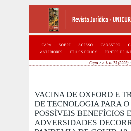
CAPA
SOBRE
ACESSO
CADASTRO
C
ANTERIORES
ETHICS POLICY
FONTES DE I
Capa
>
v. 1, n. 73 (2023)
VACINA DE OXFORD E T
DE TECNOLOGIA PARA O 
POSSÍVEIS BENEFÍCIOS 
ADVERSIDADES DECORR