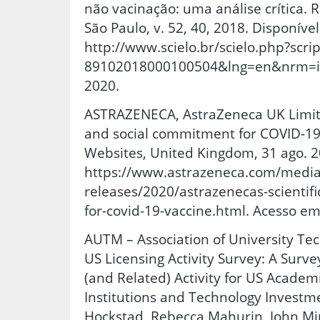
não vacinação: uma análise crítica. 
São Paulo, v. 52, 40, 2018. Disponíve
http://www.scielo.br/scielo.php?scri
89102018000100504&lng=en&nrm=iso
2020.
ASTRAZENECA, AstraZeneca UK Limited
and social commitment for COVID-19
Websites, United Kingdom, 31 ago. 2
https://www.astrazeneca.com/media
releases/2020/astrazenecas-scientif
for-covid-19-vaccine.html. Acesso em
AUTM – Association of University T
US Licensing Activity Survey: A Surv
(and Related) Activity for US Academ
Institutions and Technology Investm
Hockstad, Rebecca Mahurin, John Mi