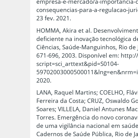
empresa-e-mercado/a-importancia-d
consequencias-para-a-regulacao-jur
23 fev. 2021.
HOMMA, Akira et al. Desenvolvimento
deficiente na inovação tecnológica de
Ciências, Saúde-Manguinhos, Rio de Jan
671-696, 2003. Disponível em: http:/
script=sci_arttext&pid=S0104-
59702003000500011&lng=en&nrm=iso
2020.
LANA, Raquel Martins; COELHO, Flá
Ferreira da Costa; CRUZ, Oswaldo G
Soares; VILLELA, Daniel Antunes Mac
Torres. Emergência do novo coronaví
de uma vigilância nacional em saúde
Cadernos de Saúde Pública, Rio de Jan