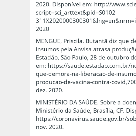
2020. Disponível em: http://www.scie
script=sci_arttext&pid=S0102-
311X2020000300301&lng=en&nrm=iso
2020
MENGUE, Priscila. Butantã diz que d
insumos pela Anvisa atrasa produção
Estadão, São Paulo, 28 de outubro d
em: https://saude.estadao.com.br/not
que-demora-na-liberacao-de-insumos
producao-de-vacina-contra-covid,70
dez. 2020.
MINISTÉRIO DA SAÚDE. Sobre a doenç
Ministério da Saúde, Brasília, CF. Di
https://coronavirus.saude.gov.br/so
nov. 2020.