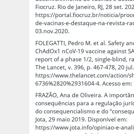
Fiocruz. Rio de Janeiro, RJ, 28 set. 2
https://portal.fiocruz.br/noticia/pr
de-vacinas-e-destaque-na-revista-ra
03.nov.2020.
FOLEGATTI, Pedro M. et al. Safety a
ChAdOx1 nCoV-19 vaccine against SA
report of a phase 1/2, single-blind, r
The Lancet, v. 396, p. 467-478, 20 ju
https://www.thelancet.com/action/s
6736%2820%2931604-4. Acesso em: 0
FRAZÃO, Ana de Oliveira. A importân
consequências para a regulação juríd
do consequencialismo e do “conseque
Jota, 29 maio 2019. Disponível em:
https://www.jota.info/opiniao-e-anal