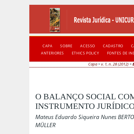
CAPA
SOBRE
ACESSO
CADASTRO
C
ANTERIORES
ETHICS POLICY
FONTES DE I
Capa
>
v. 1, n. 28 (2012)
>
O BALANÇO SOCIAL CO
INSTRUMENTO JURÍDICO
Mateus Eduardo Siqueira Nunes BERTON
MÜLLER