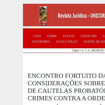
CAPA
SOBRE
ACESSO
CADASTRO
C
ANTERIORES
ETHICS POLICY
FONTES DE I
Capa
>
v. 1, n. 28 (2012)
ENCONTRO FORTUITO DA
CONSIDERAÇÕES SOBRE 
DE CAUTELAS PROBATÓ
CRIMES CONTRA A ORD