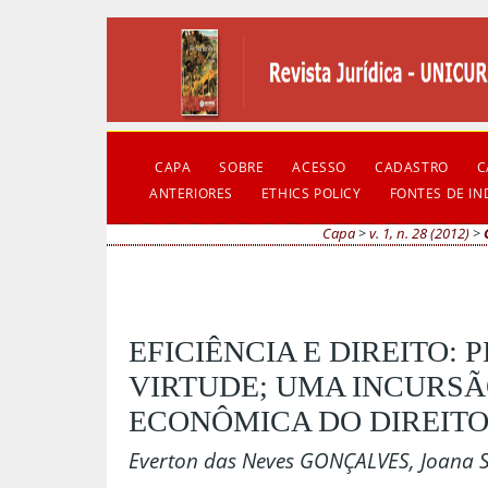
CAPA
SOBRE
ACESSO
CADASTRO
C
ANTERIORES
ETHICS POLICY
FONTES DE I
Capa
>
v. 1, n. 28 (2012)
>
EFICIÊNCIA E DIREITO:
VIRTUDE; UMA INCURSÃ
ECONÔMICA DO DIREITO
Everton das Neves GONÇALVES, Joana 