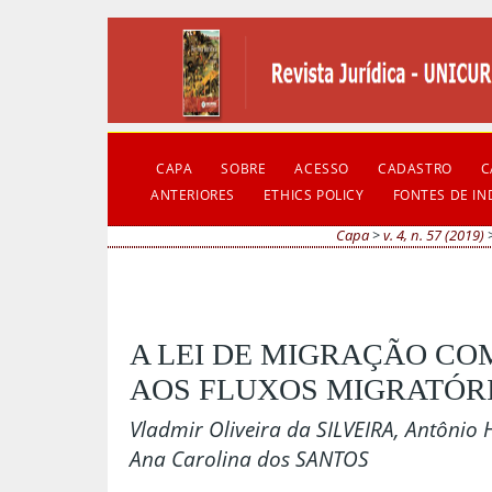
CAPA
SOBRE
ACESSO
CADASTRO
C
ANTERIORES
ETHICS POLICY
FONTES DE I
Capa
>
v. 4, n. 57 (2019)
A LEI DE MIGRAÇÃO CO
AOS FLUXOS MIGRATÓRI
Vladmir Oliveira da SILVEIRA, Antônio 
Ana Carolina dos SANTOS