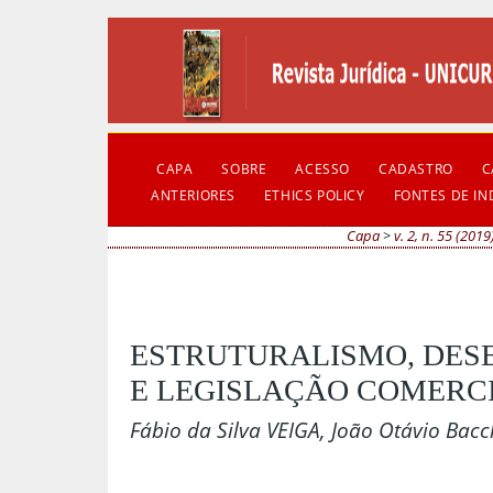
CAPA
SOBRE
ACESSO
CADASTRO
C
ANTERIORES
ETHICS POLICY
FONTES DE I
Capa
>
v. 2, n. 55 (2019
ESTRUTURALISMO, DES
E LEGISLAÇÃO COMERC
Fábio da Silva VEIGA, João Otávio Bacc