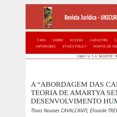
CAPA
SOBRE
ACESSO
CADASTRO
C
ANTERIORES
ETHICS POLICY
FONTES DE I
Capa
>
v. 1, n. 54 (2019)
>
A “ABORDAGEM DAS CA
TEORIA DE AMARTYA SE
DESENVOLVIMENTO HU
Thais Novaes CAVALCANTI, Elisaide TR