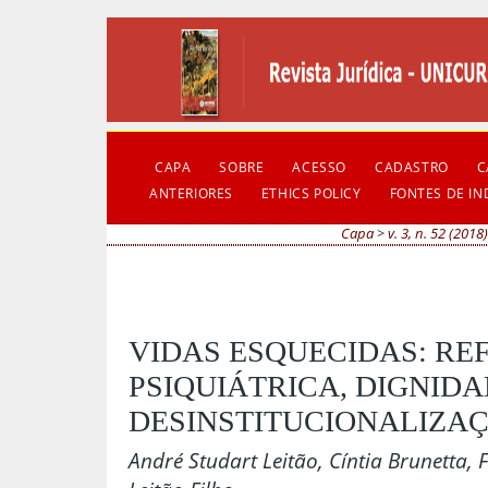
CAPA
SOBRE
ACESSO
CADASTRO
C
ANTERIORES
ETHICS POLICY
FONTES DE I
Capa
>
v. 3, n. 52 (2018
VIDAS ESQUECIDAS: R
PSIQUIÁTRICA, DIGNIDA
DESINSTITUCIONALIZA
André Studart Leitão, Cíntia Brunetta,