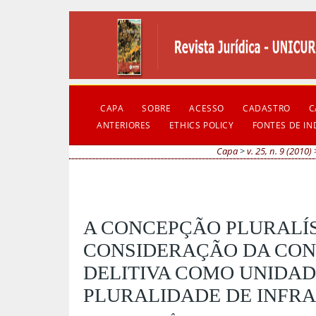
CAPA
SOBRE
ACESSO
CADASTRO
C
ANTERIORES
ETHICS POLICY
FONTES DE I
Capa
>
v. 25, n. 9 (2010)
A CONCEPÇÃO PLURALÍS
CONSIDERAÇÃO DA CON
DELITIVA COMO UNIDAD
PLURALIDADE DE INFRA