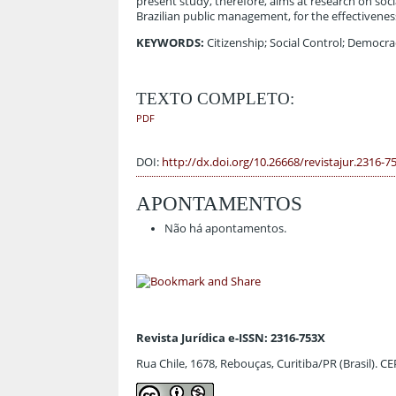
present study, therefore, aims at research on soci
Brazilian public management, for the effectiveness
KEYWORDS:
Citizenship; Social Control; Democrac
TEXTO COMPLETO:
PDF
DOI:
http://dx.doi.org/10.26668/revistajur.2316-7
APONTAMENTOS
Não há apontamentos.
Revista Jurídica e-ISSN: 2316-753X
Rua Chile, 1678, Rebouças, Curitiba/PR (Brasil). C