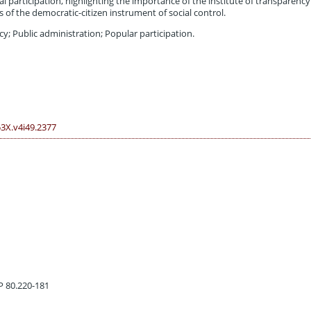
al participation, highlighting the importance of the institute of transparency
 of the democratic-citizen instrument of social control.
y; Public administration; Popular participation.
53X.v4i49.2377
EP 80.220-181