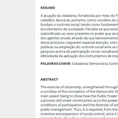
RESUMO
A atuação da cidadania, fortalecida por meio do P
cidadãos. Busca-se, portanto, como corolário da 
fundam o controle social, tendo como fundamento
envolvimento da sociedade. Percebe-se que exi
subordinado ao nexo presente no poder que se es
dos agentes sociais através da sua representativi
desse processo, requerem especial atenção, vist
públicas na ampliação do controle social ante as
pesquisa acerca da participação social, ressaltand
efetividade da aplicação dos instrumentos de imp
PALAVRAS-CHAVE:
Cidadania; Democracia; Contro
ABSTRACT
The exercise of citizenship, strengthened through t
a corollary of the conception of the Democratic Sta
main aspect being to show how the Public Power ca
a process still under construction as to the power 
conditions of participation and the diversity of a
public management. Thus, it is required, from the
incentive and expansion of social control, since i