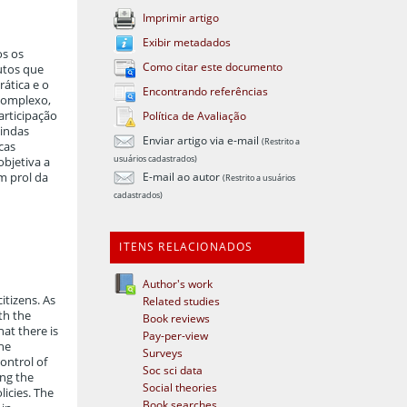
Imprimir artigo
Exibir metadados
os os
Como citar este documento
tutos que
ática e o
Encontrando referências
complexo,
articipação
Política de Avaliação
vindas
Enviar artigo via e-mail
(Restrito a
cas
usuários cadastrados)
objetiva a
E-mail ao autor
em prol da
(Restrito a usuários
cadastrados)
ITENS RELACIONADOS
Author's work
itizens. As
Related studies
ith the
Book reviews
at there is
Pay-per-view
the
Surveys
Control of
Soc sci data
ing the
Social theories
licies. The
Book searches