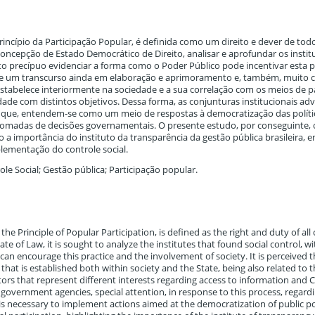
rincípio da Participação Popular, é definida como um direito e dever de tod
concepção de Estado Democrático de Direito, analisar e aprofundar os insti
 precípuo evidenciar a forma como o Poder Público pode incentivar esta pr
ste um transcurso ainda em elaboração e aprimoramento e, também, muito 
tabelece interiormente na sociedade e a sua correlação com os meios de p
dade com distintos objetivos. Dessa forma, as conjunturas institucionais ad
o que, entendem-se como um meio de respostas à democratização das políti
 tomadas de decisões governamentais. O presente estudo, por conseguinte, 
o a importância do instituto da transparência da gestão pública brasileira, 
lementação do controle social.
le Social; Gestão pública; Participação popular.
he Principle of Popular Participation, is defined as the right and duty of all c
te of Law, it is sought to analyze the institutes that found social control, w
n encourage this practice and the involvement of society. It is perceived th
that is established both within society and the State, being also related to 
ctors that represent different interests regarding access to information and 
 government agencies, special attention, in response to this process, regard
t is necessary to implement actions aimed at the democratization of public po