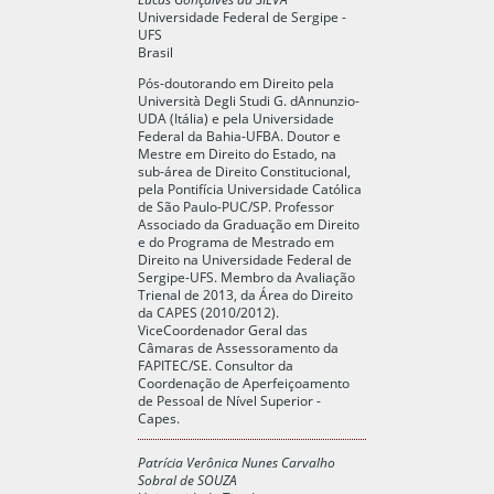
Universidade Federal de Sergipe -
UFS
Brasil
Pós-doutorando em Direito pela
Università Degli Studi G. dAnnunzio-
UDA (Itália) e pela Universidade
Federal da Bahia-UFBA. Doutor e
Mestre em Direito do Estado, na
sub-área de Direito Constitucional,
pela Pontifícia Universidade Católica
de São Paulo-PUC/SP. Professor
Associado da Graduação em Direito
e do Programa de Mestrado em
Direito na Universidade Federal de
Sergipe-UFS. Membro da Avaliação
Trienal de 2013, da Área do Direito
da CAPES (2010/2012).
ViceCoordenador Geral das
Câmaras de Assessoramento da
FAPITEC/SE. Consultor da
Coordenação de Aperfeiçoamento
de Pessoal de Nível Superior -
Capes.
Patrícia Verônica Nunes Carvalho
Sobral de SOUZA