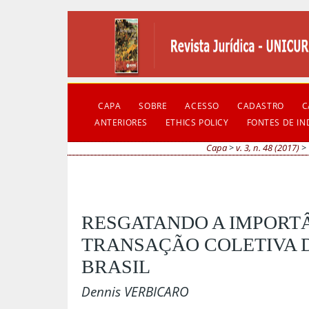
CAPA
SOBRE
ACESSO
CADASTRO
C
ANTERIORES
ETHICS POLICY
FONTES DE I
Capa
>
v. 3, n. 48 (2017)
>
RESGATANDO A IMPORT
TRANSAÇÃO COLETIVA 
BRASIL
Dennis VERBICARO