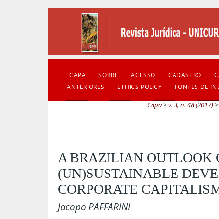
CAPA
SOBRE
ACESSO
CADASTRO
C
ANTERIORES
ETHICS POLICY
FONTES DE I
Capa
>
v. 3, n. 48 (2017)
A BRAZILIAN OUTLOOK 
(UN)SUSTAINABLE DEV
CORPORATE CAPITALIS
Jacopo PAFFARINI