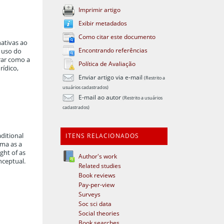
Imprimir artigo
Exibir metadados
Como citar este documento
nativas ao
Encontrando referências
o uso do
rar como a
Política de Avaliação
rídico,
Enviar artigo via e-mail
(Restrito a
usuários cadastrados)
E-mail ao autor
(Restrito a usuários
cadastrados)
ITENS RELACIONADOS
aditional
ema as a
ght of as
Author's work
onceptual.
Related studies
Book reviews
Pay-per-view
Surveys
Soc sci data
Social theories
Book searches