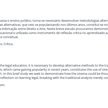
ssa o ensino jurídico, torna-se necessário desenvolver metodologias alter
as alternativas, que veio se popularizando nos últimos anos, constitui-se n
a imbricação entre Direito e Arte. Neste breve estudo procuramos demonst
cacional e utilizada como instrumento de reflexão crítica no aprendizado ju
e conceitual.
o, Crítica.
 the legal education, it is necessary to develop alternative methods to the tr
, which came gaining popularity in recent years, constitutes the use of cin
t. In this brief study we seek to demonstrate how the cinema could be thou
l reflection on learning legal, breaking with the traditional analysis merely c
ism.