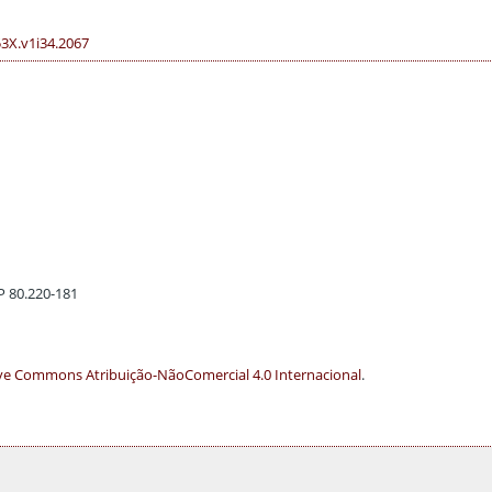
53X.v1i34.2067
EP 80.220-181
ve Commons Atribuição-NãoComercial 4.0 Internacional
.