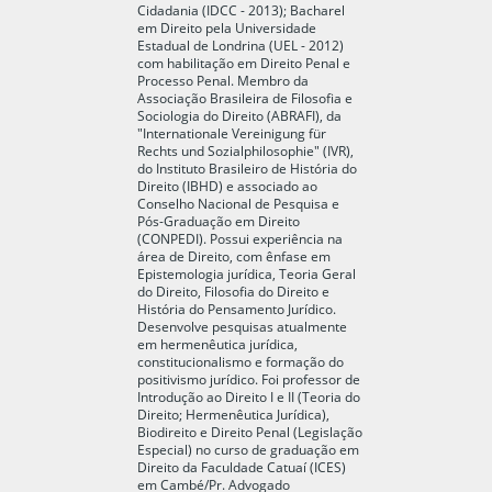
Cidadania (IDCC - 2013); Bacharel
em Direito pela Universidade
Estadual de Londrina (UEL - 2012)
com habilitação em Direito Penal e
Processo Penal. Membro da
Associação Brasileira de Filosofia e
Sociologia do Direito (ABRAFI), da
"Internationale Vereinigung für
Rechts und Sozialphilosophie" (IVR),
do Instituto Brasileiro de História do
Direito (IBHD) e associado ao
Conselho Nacional de Pesquisa e
Pós-Graduação em Direito
(CONPEDI). Possui experiência na
área de Direito, com ênfase em
Epistemologia jurídica, Teoria Geral
do Direito, Filosofia do Direito e
História do Pensamento Jurídico.
Desenvolve pesquisas atualmente
em hermenêutica jurídica,
constitucionalismo e formação do
positivismo jurídico. Foi professor de
Introdução ao Direito I e II (Teoria do
Direito; Hermenêutica Jurídica),
Biodireito e Direito Penal (Legislação
Especial) no curso de graduação em
Direito da Faculdade Catuaí (ICES)
em Cambé/Pr. Advogado