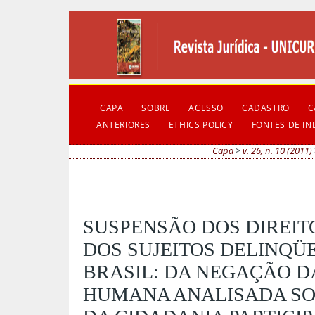
CAPA
SOBRE
ACESSO
CADASTRO
C
ANTERIORES
ETHICS POLICY
FONTES DE I
Capa
>
v. 26, n. 10 (2011)
SUSPENSÃO DOS DIREIT
DOS SUJEITOS DELINQÜ
BRASIL: DA NEGAÇÃO D
HUMANA ANALISADA SO