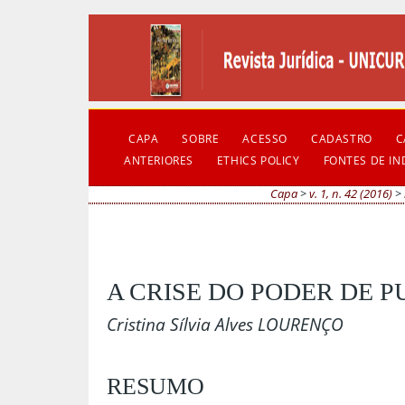
CAPA
SOBRE
ACESSO
CADASTRO
C
ANTERIORES
ETHICS POLICY
FONTES DE I
Capa
>
v. 1, n. 42 (2016)
>
A CRISE DO PODER DE P
Cristina Sílvia Alves LOURENÇO
RESUMO