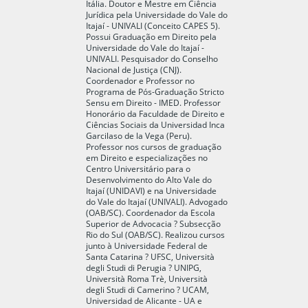
Itália. Doutor e Mestre em Ciência
Jurídica pela Universidade do Vale do
Itajaí - UNIVALI (Conceito CAPES 5).
Possui Graduação em Direito pela
Universidade do Vale do Itajaí -
UNIVALI. Pesquisador do Conselho
Nacional de Justiça (CNJ).
Coordenador e Professor no
Programa de Pós-Graduação Stricto
Sensu em Direito - IMED. Professor
Honorário da Faculdade de Direito e
Ciências Sociais da Universidad Inca
Garcilaso de la Vega (Peru).
Professor nos cursos de graduação
em Direito e especializações no
Centro Universitário para o
Desenvolvimento do Alto Vale do
Itajaí (UNIDAVI) e na Universidade
do Vale do Itajaí (UNIVALI). Advogado
(OAB/SC). Coordenador da Escola
Superior de Advocacia ? Subsecção
Rio do Sul (OAB/SC). Realizou cursos
junto à Universidade Federal de
Santa Catarina ? UFSC, Università
degli Studi di Perugia ? UNIPG,
Università Roma Trè, Università
degli Studi di Camerino ? UCAM,
Universidad de Alicante - UA e