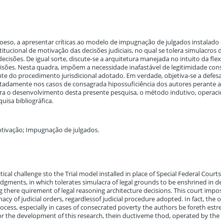
coeso, a apresentar críticas ao modelo de impugnação de julgados instalad
titucional de motivação das decisões judiciais, no qual se tolera simulacros 
isões. De igual sorte, discute-se a arquitetura manejada no intuito da flex
sões. Nesta quadra, impõem a necessidade inafastável de legitimidade cons
nte do procedimento jurisdicional adotado. Em verdade, objetiva-se a defe
otadamente nos casos de consagrada hipossuficiência dos autores perante 
para o desenvolvimento desta presente pesquisa, o método indutivo, operac
uisa bibliográfica.
otivação; Impugnação de julgados.
cal challenge sto the Trial model installed in place of Special Federal Courts
 udgments, in which tolerates simulacra of legal grounds to be enshrined in d
g there quirement of legal reasoning architecture decisions. This court impo
acy of judicial orders, regardlessof judicial procedure adopted. In fact, the o
rocess, especially in cases of consecrated poverty the authors be foreth estr
or the development of this research, thein ductiveme thod, operated by the