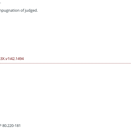
.
mpugnation of judged.
53X.v1i42.1494
EP 80.220-181