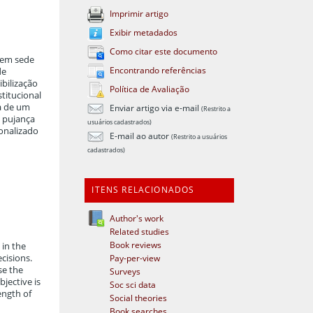
Imprimir artigo
Exibir metadados
Como citar este documento
o em sede
Encontrando referências
de
ibilização
Política de Avaliação
titucional
sa de um
Enviar artigo via e-mail
(Restrito a
a pujança
usuários cadastrados)
ionalizado
E-mail ao autor
(Restrito a usuários
cadastrados)
ITENS RELACIONADOS
Author's work
Related studies
Book reviews
 in the
ecisions.
Pay-per-view
se the
Surveys
bjective is
Soc sci data
ength of
Social theories
Book searches