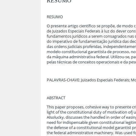
RESUMO
RESUMO
O presente artigo científico se propõe, de modo 
de Juizados Especiais Federais à luz do dever cons
fundamentos jurídicos a serem consagrados nas dec
do imperativo de fundamentação jurídica das deci
das ordens judiciais proferidas, independenteme
modelo constitucional garantista de processo, n
da máquina administrativa federal. Utilizou-se, 
pelas técnicas de conceitos operacionais e da pesq
PALAVRAS-CHAVE: Juizados Especiais Federais; M
ABSTRACT
This paper proposes, cohesive way to presente criti
light of the constitutional duty of motivation ofj
Alsolucky, discusses the handled in order of easin
need for indispensable given constitutional legitim
the defense of a constitutional model garantist p
the federal administrative machinery. Was used f