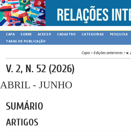
CAPA
SOBRE
ACESSO
CADASTRO
CATEGORIAS
PESQUISA
TAXAS DE PUBLICAÇÃO
Capa
>
Edições anteriores
>
v. 
V. 2, N. 52 (2026)
ABRIL - JUNHO
SUMÁRIO
ARTIGOS