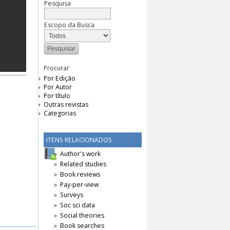
Pesquisa
Escopo da Busca
Procurar
Por Edição
Por Autor
Por título
Outras revistas
Categorias
ITENS RELACIONADOS
Author's work
Related studies
Book reviews
Pay-per-view
Surveys
Soc sci data
Social theories
Book searches