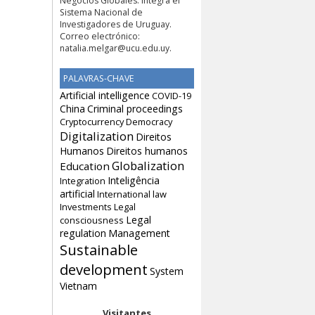
Negocios Globales. Integra el
Sistema Nacional de
Investigadores de Uruguay.
Correo electrónico:
natalia.melgar@ucu.edu.uy
.
PALAVRAS-CHAVE
Artificial intelligence
COVID-19
China
Criminal proceedings
Cryptocurrency
Democracy
Digitalization
Direitos
Humanos
Direitos humanos
Globalization
Education
Inteligência
Integration
artificial
International law
Investments
Legal
Legal
consciousness
regulation
Management
Sustainable
development
System
Vietnam
Visitantes