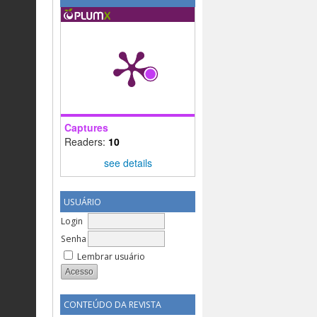
Captures
Readers:
10
see details
USUÁRIO
Login
Senha
Lembrar usuário
CONTEÚDO DA REVISTA