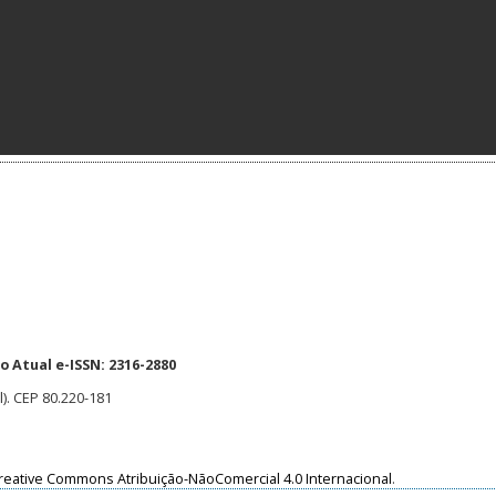
 Atual e-ISSN: 2316-2880
l). CEP 80.220-181
reative Commons Atribuição-NãoComercial 4.0 Internacional
.