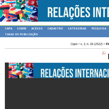
CAPA
SOBRE
ACESSO
CADASTRO
CATEGORIAS
PESQUISA
TAXAS DE PUBLICAÇÃO
Capa
>
v. 3, n. 36 (2022)
>
F