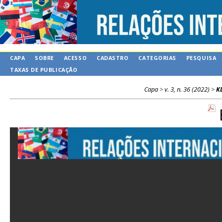
CAPA
SOBRE
ACESSO
CADASTRO
CATEGORIAS
PESQUISA
TAXAS DE PUBLICAÇÃO
Capa
>
v. 3, n. 36 (2022)
>
K