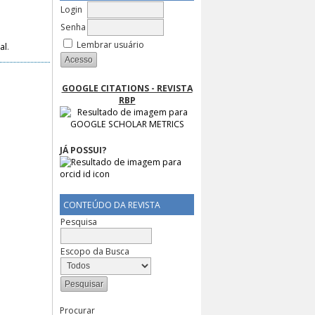
Login
Senha
Lembrar usuário
al
.
GOOGLE CITATIONS - REVISTA
RBP
JÁ POSSUI?
CONTEÚDO DA REVISTA
Pesquisa
Escopo da Busca
Procurar