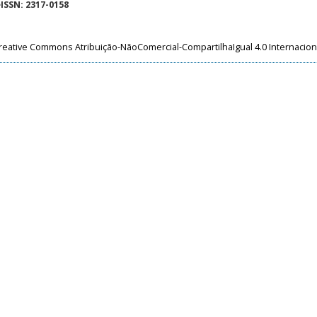
eISSN: 2317-0158
reative Commons Atribuição-NãoComercial-CompartilhaIgual 4.0 Internacion