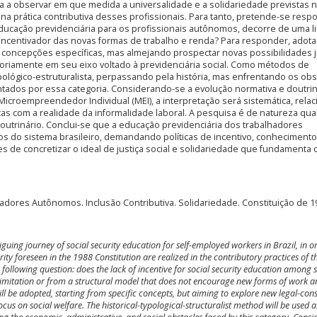
a a observar em que medida a universalidade e a solidariedade previstas 
a prática contributiva desses profissionais. Para tanto, pretende-se resp
 educação previdenciária para os profissionais autônomos, decorre de uma l
 incentivador das novas formas de trabalho e renda? Para responder, adota
concepções específicas, mas almejando prospectar novas possibilidades ju
otoriamente em seu eixo voltado à previdenciária social. Como métodos de
ipológico-estruturalista, perpassando pela história, mas enfrentando os ob
ntados por essa categoria. Considerando-se a evolução normativa e doutrin
icroempreendedor Individual (MEI), a interpretação será sistemática, rela
icas com a realidade da informalidade laboral. A pesquisa é de natureza quali
trinário. Conclui-se que a educação previdenciária dos trabalhadores
s do sistema brasileiro, demandando políticas de incentivo, conhecimento
s de concretizar o ideal de justiça social e solidariedade que fundamenta 
hadores Autônomos. Inclusão Contributiva. Solidariedade. Constituição de 1
iguing journey of social security education for self-employed workers in Brazil, in o
rity foreseen in the 1988 Constitution are realized in the contributory practices of t
e following question: does the lack of incentive for social security education among s
limitation or from a structural model that does not encourage new forms of work a
l be adopted, starting from specific concepts, but aiming to explore new legal-cons
ts focus on social welfare. The historical-typological-structuralist method will be used a