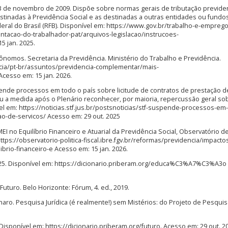
13 de novembro de 2009. Dispõe sobre normas gerais de tributação previden
stinadas à Previdência Social e as destinadas a outras entidades ou fundos
eral do Brasil (RFB). Disponível em: https://www.gov.br/trabalho-e-emprego
tacao-do-trabalhador-pat/arquivos-legislacao/instrucoes-
5 jan. 2025.
ônomos. Secretaria da Previdência. Ministério do Trabalho e Previdência.
ncia/pt-br/assuntos/previdencia-complementar/mais-
cesso em: 15 jan. 2026.
ende processos em todo o país sobre licitude de contratos de prestação d
u a medida após o Plenário reconhecer, por maioria, repercussão geral so
el em: https://noticias.stf.jus.br/postsnoticias/stf-suspende-processos-em
ao-de-servicos/ Acesso em: 29 out. 2025
no Equilíbrio Financeiro e Atuarial da Previdência Social, Observatório de 
https://observatorio-politica-fiscal.ibre.fgv.br/reformas/previdencia/impacto
rio-financeiro-e Acesso em: 15 jan. 2026.
2025. Disponível em: https://dicionario.priberam.org/educa%C3%A7%C3%A3o
Futuro. Belo Horizonte: Fórum, 4. ed., 2019.
ro. Pesquisa Jurídica (é realmente!) sem Mistérios: do Projeto de Pesquis
 Disponível em: https://dicionario.priberam.org/futuro. Acesso em: 29 out. 2