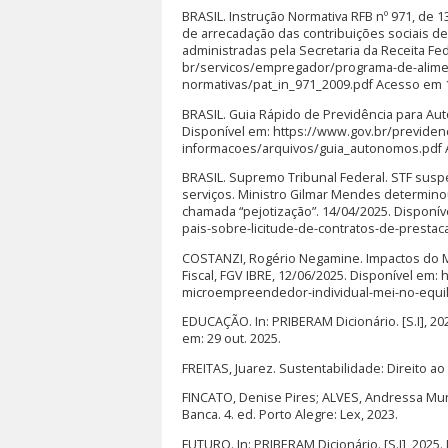
BRASIL. Instrução Normativa RFB nº 971, de 
de arrecadação das contribuições sociais de
administradas pela Secretaria da Receita Fed
br/servicos/empregador/programa-de-alimen
normativas/pat_in_971_2009.pdf Acesso em 1
BRASIL. Guia Rápido de Previdência para Aut
Disponível em: https://www.gov.br/previde
informacoes/arquivos/guia_autonomos.pdf A
BRASIL. Supremo Tribunal Federal. STF susp
serviços. Ministro Gilmar Mendes determino
chamada “pejotização”. 14/04/2025. Disponív
pais-sobre-licitude-de-contratos-de-prestac
COSTANZI, Rogério Negamine. Impactos do MEI 
Fiscal, FGV IBRE, 12/06/2025. Disponível em: 
microempreendedor-individual-mei-no-equilib
EDUCAÇÃO. In: PRIBERAM Dicionário. [S.I], 
em: 29 out. 2025.
FREITAS, Juarez. Sustentabilidade: Direito ao 
FINCATO, Denise Pires; ALVES, Andressa Muna
Banca. 4. ed. Porto Alegre: Lex, 2023.
FUTURO. In: PRIBERAM Dicionário. [S.I], 2025.