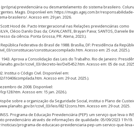
própria) previdenciária ou desmantelamento do sistema brasileiro. Coluna
Urgentes. Magis. Disponível em: https://magis.agej.com.br/responsabilidade-
a-brasileiro/. Acesso em: 29 jan. 2026.
cott Hood de. Pacto Intergeracional nas Relações previdenciárias como
: SILVA, Clécio Danilo Dias da; CAVALCANTE, Brayan Paiva; SANTOS, Daniele B
resso da ciência. Ponta Grossa, PR: Atena, 2023.).
 República Federativa do Brasil de 1988. Brasília, DF: Presidência da Repúbli
ivil_03/constituicao/constituicaocompilado.htm. Acesso em: 25 out. 2025.).
e 1943. Aprova a Consolidação das Leis do Trabalho. Rio de Janeiro: Presidê
analto.gov.br/ccivil_03/decreto-lei/Del5452.htm. Acesso em: 05 de out. 2025
. Institui o Código Civil. Disponível em:
002/l10406compilada.htm. Acesso em: 29 out. 2025.).
dezembro de 2008. Disponível:
/lcp128.htm. Acesso em: 15 jan. 2026.).
 Dispõe sobre a organização da Seguridade Social, institui o Plano de Custei
www.planalto.gov.br/ccivil_03/leis/l8212cons.htm. Acesso em: 29 out. 2025.
– INSS. Programa de Educação Previdenciária (PEP): um serviço que leva o IN
to previdenciário através de informações de qualidade. 05/09/2023 11h19.
br/noticias/programa-de-educacao-previdenciaria-pep-um-servico-que-leva-