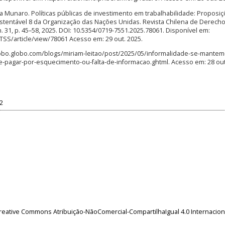
a Munaro. Políticas públicas de investimento em trabalhabilidade: Proposi
stentável 8 da Organização das Nações Unidas. Revista Chilena de Derecho
6, n. 31, p. 45–58, 2025. DOI: 10.5354/0719-7551.2025.78061. Disponível em:
DTSS/article/view/78061 Acesso em: 29 out. 2025.
oglobo.globo.com/blogs/miriam-leitao/post/2025/05/informalidade-se-mante
-pagar-por-esquecimento-ou-falta-de-informacao.ghtml. Acesso em: 28 out.
52
reative Commons Atribuição-NãoComercial-CompartilhaIgual 4.0 Internacion