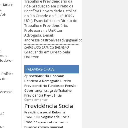
Trabalho e Previdenciário da
ciária e
Pós-Graduação em Direito da
,
Pontifícia Universidade Católica
/pt-
do Rio Grande do Sul (PUCRS /
UOL). Especialista em Direito do
Trabalho e Previdenciário.
Professora na UniRitter.
Advogada. E-mail:
andressa.castroalvesadv@gmail.com
ISAÍAS DOS SANTOS BALHEFO
e
Graduando em Direito pela
bre a
UniRitter
-todo-o-
PALAVRAS-CHAVE
Política
Aposentadoria
Cidadania
s-do-
Direito
Deficiência
Demografia
Previdenciário
Fundos de Pensão
Governança
Justiça do Trabalho
 Acesso
Previdência
Previdência
Complementar
Previdência Social
Previdência social
Reforma
a à
Seguridade Social
Trabalhista
Trabalho
aposentadoria
direitos
025
humanos
governo municipal