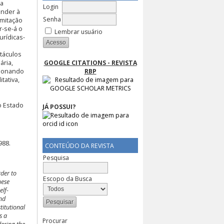
na
Login
onder à
Senha
imitação
r-se-á o
Lembrar usuário
rídicas-
stáculos
ária,
GOOGLE CITATIONS - REVISTA
cionando
RBP
tativa,
o Estado
JÁ POSSUI?
988.
CONTEÚDO DA REVISTA
Pesquisa
rder to
Escopo da Busca
hese
elf-
nd
titutional
s a
Procurar