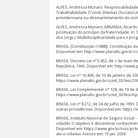
ALVES, Andressa Munaro. Responsabilidade (
Trabalhabilidade O'clock: Dilemas (Sociais) 
previdenciaria-ou-desmantelamento-do-sistem
ALVES, Andressa Munaro; MIRANDA, Ricardo S
positivação do princípio da fraternidade. In
dos (orgs.). Multidisciplinaridade para o prog
BRASIL. [Constituição (1988)]. Constituição da
Disponível em: http://www.planalto.gov.br/cc
BRASIL. Decreto-Lei nº 5.452, de 1 de maio d
República, 1943. Disponível em: http://www.pl
BRASIL. Lei n° 10.406, de 10 de janeiro de 2002
https://www.planalto.gov.br/ccivil_03/leis/2
BRASIL. Lei Complementar n° 128, de 19 de 
https://www.planalto.gov.br/ccivil_03/leis/lcp
BRASIL. Lei nº 8.212, de 24 de julho de 1991.
outras providências. Disponível em: https://
BRASIL. Instituto Nacional do Seguro Social 
cidadão O objetivo é disseminar conhecimen
Disponível em: https://www.gov.br/inss/pt-
ate-o-cidadao Acesso em: 15 jan. 2026.