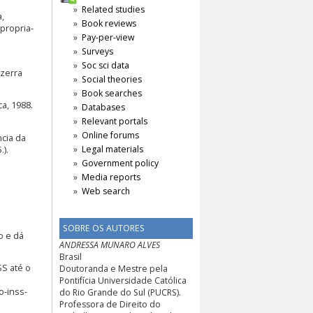
Related studies
,
Book reviews
propria-
Pay-per-view
Surveys
Soc sci data
ezerra
Social theories
Book searches
ca, 1988.
Databases
Relevant portals
Online forums
ncia da
Legal materials
.).
Government policy
Media reports
Web search
SOBRE OS AUTORES
o e dá
ANDRESSA MUNARO ALVES
Brasil
SS até o
Doutoranda e Mestre pela
Pontifícia Universidade Católica
o-inss-
do Rio Grande do Sul (PUCRS).
Professora de Direito do