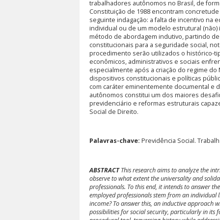
trabalhadores autônomos no Brasil, de form
Constituição de 1988 encontram concretude n
seguinte indagação: a falta de incentivo na
individual ou de um modelo estrutural (não)
método de abordagem indutivo, partindo de 
constitucionais para a seguridade social, n
procedimento serão utilizados o histórico-t
econômicos, administrativos e sociais enfre
especialmente após a criação do regime do M
dispositivos constitucionais e políticas públ
com caráter eminentemente documental e dou
autônomos constitui um dos maiores desafio
previdenciário e reformas estruturais capaze
Social de Direito.
Palavras-chave:
Previdência Social. Trabal
ABSTRACT
This research aims to analyze the intr
observe to what extent the universality and solida
professionals. To this end, it intends to answer th
employed professionals stem from an individual 
income? To answer this, an inductive approach wil
possibilities for social security, particularly in i