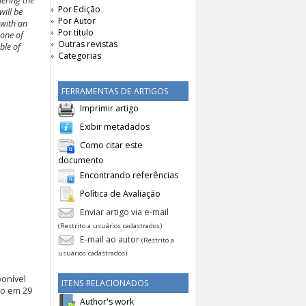
dering the
Por Edição
will be
Por Autor
 with an
Por título
 one of
Outras revistas
ble of
Categorias
FERRAMENTAS DE ARTIGOS
Imprimir artigo
Exibir metadados
Como citar este
documento
Encontrando referências
Política de Avaliação
Enviar artigo via e-mail
(Restrito a usuários cadastrados)
E-mail ao autor
(Restrito a
usuários cadastrados)
ponível
ITENS RELACIONADOS
so em 29
Author's work