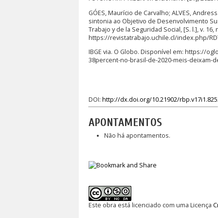
GÓES, Maurício de Carvalho; ALVES, Andress
sintonia ao Objetivo de Desenvolvimento Su
Trabajo y de la Seguridad Social, [S. l.], v. 1
https://revistatrabajo.uchile.cl/index.php/R
IBGE via. O Globo. Disponível em: https://
38percent-no-brasil-de-2020-meis-deixam-de
DOI:
http://dx.doi.org/10.21902/rbp.v17i1.82
APONTAMENTOS
Não há apontamentos.
Este obra está licenciado com uma Licença
C