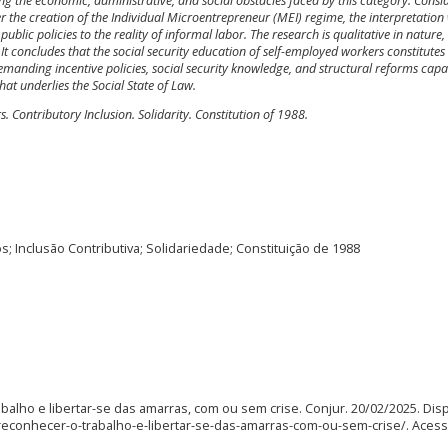
ing the economic, administrative, and social obstacles faced by this category. Consi
r the creation of the Individual Microentrepreneur (MEI) regime, the interpretation 
public policies to the reality of informal labor. The research is qualitative in nature,
 concludes that the social security education of self-employed workers constitutes
demanding incentive policies, social security knowledge, and structural reforms capa
 that underlies the Social State of Law.
. Contributory Inclusion. Solidarity. Constitution of 1988.
; Inclusão Contributiva; Solidariedade; Constituição de 1988
alho e libertar-se das amarras, com ou sem crise. Conjur. 20/02/2025. Dis
reconhecer-o-trabalho-e-libertar-se-das-amarras-com-ou-sem-crise/. Aces