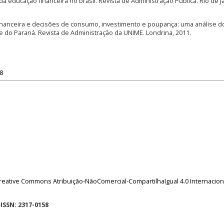
a educação financeira no brasil. Revista de Administração Pública. Rio de Ja
 Financeira e decisões de consumo, investimento e poupança: uma análise d
 do Paraná. Revista de Administração da UNIME. Londrina, 2011.
68
reative Commons Atribuição-NãoComercial-CompartilhaIgual 4.0 Internacion
eISSN: 2317-0158