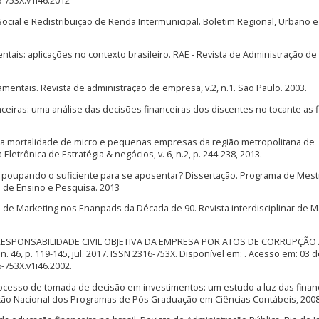
6-753X.v1i46.2012
ocial e Redistribuição de Renda Intermunicipal. Boletim Regional, Urbano e
ais: aplicações no contexto brasileiro. RAE - Revista de Administração de
entais. Revista de administração de empresa, v.2, n.1. São Paulo. 2003.
eiras: uma análise das decisões financeiras dos discentes no tocante as 
da mortalidade de micro e pequenas empresas da região metropolitana de
 Eletrônica de Estratégia & negócios, v. 6, n.2, p. 244-238, 2013.
ão poupando o suficiente para se aposentar? Dissertação. Programa de Mes
o de Ensino e Pesquisa. 2013
s de Marketing nos Enanpads da Década de 90. Revista interdisciplinar de M
lho. RESPONSABILIDADE CIVIL OBJETIVA DA EMPRESA POR ATOS DE CORRUPÇÃO
 1, n. 46, p. 119-145, jul. 2017. ISSN 2316-753X. Disponível em: . Acesso em: 03 
6-753X.v1i46.2002.
rocesso de tomada de decisão em investimentos: um estudo a luz das finan
ção Nacional dos Programas de Pós Graduação em Ciências Contábeis, 2008