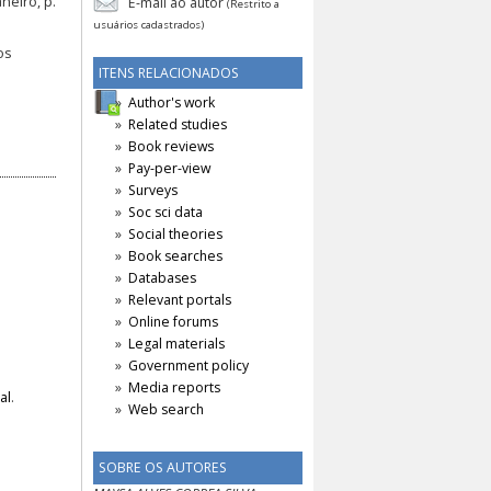
neiro, p.
E-mail ao autor
(Restrito a
usuários cadastrados)
os
ITENS RELACIONADOS
Author's work
Related studies
Book reviews
Pay-per-view
Surveys
Soc sci data
Social theories
Book searches
Databases
Relevant portals
Online forums
Legal materials
Government policy
Media reports
al
.
Web search
SOBRE OS AUTORES