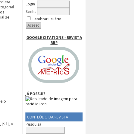
 coleta
Login
tegorial
Senha
dos
ial se
Lembrar usuário
GOOGLE CITATIONS - REVISTA
RBP
JÁ POSSUI?
Belo
CONTEÚDO DA REVISTA
.l.], v.
Pesquisa