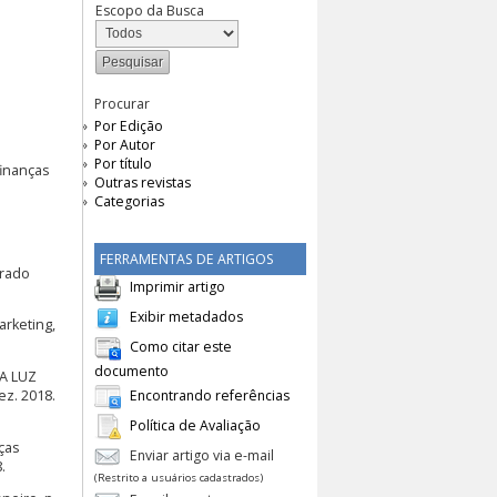
Escopo da Busca
Procurar
Por Edição
Por Autor
Por título
finanças
Outras revistas
Categorias
FERRAMENTAS DE ARTIGOS
trado
Imprimir artigo
Exibir metadados
arketing,
Como citar este
documento
 A LUZ
dez. 2018.
Encontrando referências
Política de Avaliação
ças
Enviar artigo via e-mail
.
(Restrito a usuários cadastrados)