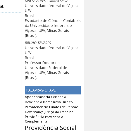
MAYSA ALVES CORREA SILVA
Universidade federal de Viçosa -
al
.
UFV
Brasil
Estudante de Ciências Contábeis
da Universidade federal de
Viçosa - UFV, Minas Gerais,
(Brasil).
BRUNO TAVARES
Universidade federal de Viçosa -
UFV
Brasil
Professor Doutor da
Universidade Federal de
Viçosa - UFV, Minas Gerais,
(Brasil).
PALAVRAS-CHAVE
Aposentadoria
Cidadania
Direito
Deficiência
Demografia
Previdenciário
Fundos de Pensão
Governança
Justiça do Trabalho
Previdência
Previdência
Complementar
Previdência Social