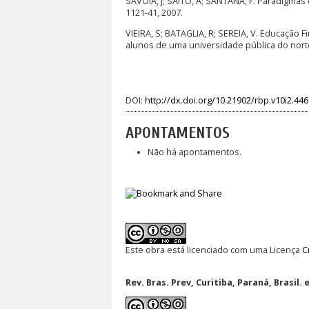
SAVOIA, J; SAITO, A; SANTANA, F. Paradigmas d
1121-41, 2007.
VIEIRA, S; BATAGLIA, R; SEREIA, V. Educação
alunos de uma universidade pública do norte
DOI:
http://dx.doi.org/10.21902/rbp.v10i2.44
APONTAMENTOS
Não há apontamentos.
Este obra está licenciado com uma Licença
C
Rev. Bras. Prev, Curitiba, Paraná, Brasil. 