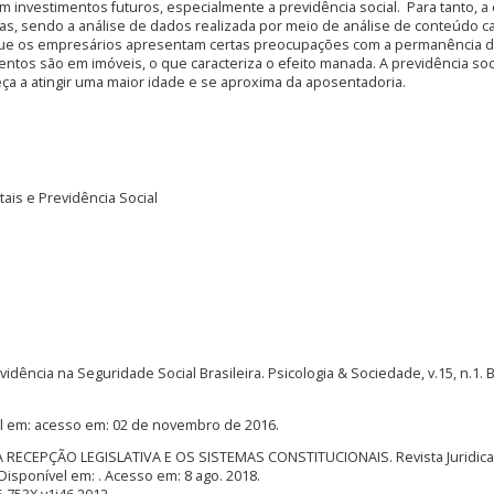
em investimentos futuros, especialmente a previdência social.
Para tanto, a
tas, sendo a análise de dados realizada por meio de análise de conteúdo ca
que os empresários apresentam certas preocupações com a permanência 
tos são em imóveis, o que caracteriza o efeito manada. A previdência soc
a a atingir uma maior idade e se aproxima da aposentadoria.
ais e Previdência Social
idência na Seguridade Social Brasileira. Psicologia & Sociedade, v.15, n.1. 
el em: acesso em: 02 de novembro de 2016.
 RECEPÇÃO LEGISLATIVA E OS SISTEMAS CONSTITUCIONAIS. Revista Juridica, [S
. Disponível em: . Acesso em: 8 ago. 2018.