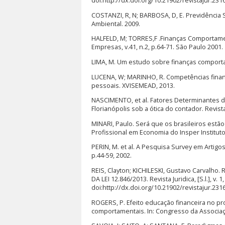
doi:http://dx.doi.org/10.21902/revistajur.231
COSTANZI, R, N; BARBOSA, D, E. Previdência S
Ambiental. 2009.
HALFELD, M; TORRES,F .Finanças Comportament
Empresas, v.41, n.2, p.64-71. São Paulo 2001.
LIMA, M. Um estudo sobre finanças comportam
LUCENA, W; MARINHO, R. Competências financ
pessoais. XVISEMEAD, 2013.
NASCIMENTO, et al. Fatores Determinantes 
Florianópolis sob a ótica do contador. Revista
MINARI, Paulo. Será que os brasileiros est
Profissional em Economia do Insper Institut
PERIN, M. et al. A Pesquisa Survey em Artigo
p.44-59, 2002.
REIS, Clayton; KICHILESKI, Gustavo Carva
DA LEI 12.846/2013. Revista Juridica, [S.l.], v.
doi:http://dx.doi.org/10.21902/revistajur.231
ROGERS, P. Efeito educação financeira no p
comportamentais. In: Congresso da Associa