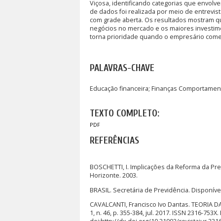
Viçosa, identificando categorias que envolv
de dados foi realizada por meio de entrevis
com grade aberta. Os resultados mostram 
negócios no mercado e os maiores investimen
torna prioridade quando o empresário começ
PALAVRAS-CHAVE
Educação financeira; Finanças Comportament
TEXTO COMPLETO:
PDF
REFERÊNCIAS
BOSCHETTI, I. Implicações da Reforma da Prev
Horizonte. 2003.
BRASIL. Secretária de Previdência. Disponív
CAVALCANTI, Francisco Ivo Dantas. TEORIA DA
1, n. 46, p. 355-384, jul. 2017. ISSN 2316-753X