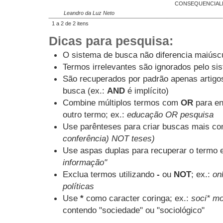
CONSEQUENCIALI
Leandro da Luz Neto
1 a 2 de 2 itens
Dicas para pesquisa:
O sistema de busca não diferencia maiúsc
Termos irrelevantes são ignorados pelo si
São recuperados por padrão apenas artig
busca (ex.:
AND
é implícito)
Combine múltiplos termos com
OR
para en
outro termo; ex.:
educação OR pesquisa
Use parênteses para criar buscas mais co
conferência) NOT teses)
Use aspas duplas para recuperar o termo e
informação"
Exclua termos utilizando
-
ou
NOT
; ex.:
onl
políticas
Use
*
como caracter coringa; ex.:
soci* mo
contendo "sociedade" ou "sociológico"