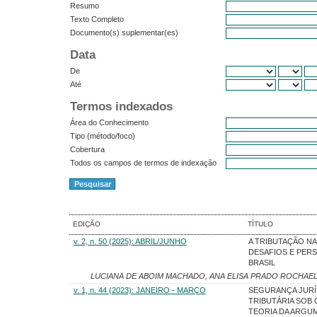
Resumo
Texto Completo
Documento(s) suplementar(es)
Data
De
Até
Termos indexados
Área do Conhecimento
Tipo (método/foco)
Cobertura
Todos os campos de termos de indexação
EDIÇÃO
TÍTULO
v. 2, n. 50 (2025): ABRIL/JUNHO
A TRIBUTAÇÃO NA 
DESAFIOS E PER
BRASIL
LUCIANA DE ABOIM MACHADO, ANA ELISA PRADO ROCHAE
v. 1, n. 44 (2023): JANEIRO - MARÇO
SEGURANÇA JURÍ
TRIBUTÁRIA SOB 
TEORIA DA ARGU