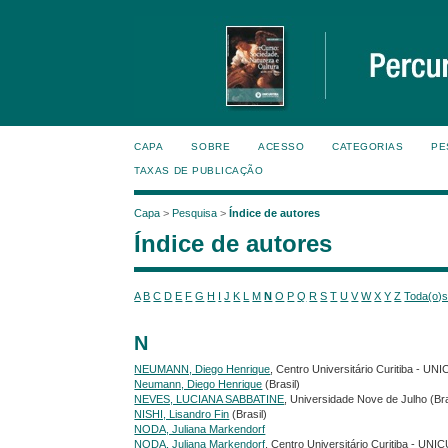
CAPA
SOBRE
ACESSO
CATEGORIAS
PE
TAXAS DE PUBLICAÇÃO
Capa
>
Pesquisa
>
Índice de autores
Índice de autores
A
B
C
D
E
F
G
H
I
J
K
L
M
N
O
P
Q
R
S
T
U
V
W
X
Y
Z
Toda(o)
N
NEUMANN, Diego Henrique
, Centro Universitário Curitiba - UN
Neumann, Diego Henrique
(Brasil)
NEVES, LUCIANA SABBATINE
, Universidade Nove de Julho (Bra
NISHI, Lisandro Fin
(Brasil)
NODA, Juliana Markendorf
NODA, Juliana Markendorf
, Centro Universitário Curitiba - UNI