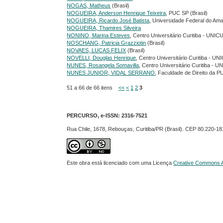
NOGAS, Matheus
(Brasil)
NOGUEIRA, Anderson Henrique Teixeira
, PUC SP (Brasil)
NOGUEIRA, Ricardo José Batista
, Universidade Federal do Am
NOGUEIRA, Thamires Silveira
NONINO, Marina Esteves
, Centro Universitário Curitiba - UNIC
NOSCHANG, Patricia Grazziotin
(Brasil)
NOVAES, LUCAS FELIX
(Brasil)
NOVELLI, Douglas Henrique
, Centro Universitário Curitiba - UN
NUNES, Rosangela Somavilla
, Centro Universitário Curitiba - U
NUNES JUNIOR, VIDAL SERRANO
, Faculdade de Direito da P
51 a 66 de 66 itens
<<
<
1
2
3
PERCURSO, e-ISSN:
2316-7521
Rua Chile, 1678, Rebouças, Curitiba/PR (Brasil). CEP 80.220-18
Este obra está licenciado com uma Licença
Creative Commons At