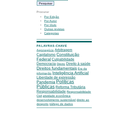
Procurar
Por Edição
Por Autor
Por título
Outras revistas
Categorias
PALAVRAS-CHAVE
Arbitragem
Agronegócio
Constituição
Capitalismo
Federal
Culpabilidade
Democracia
Direito à saúde
Direito
Direitos fundamentais
Era da
Inteligência Artificial
informação
Liberdade de expressão
Políticas
Pandemia
Públicas
Reforma Tributária
Responsabilidade
Responsabilidade
Civil
atividade econômica
desenvolvimento sustentável
direito ao
desporto
tráfego de dados