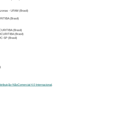
azonas - UFAM (Brasil)
URITIBA (Brasil)
ICURITIBA (Brasil)
NICURITIBA (Brasil)
UC-SP (Brasil)
1
ribuição-NãoComercial 4.0 Internacional
.