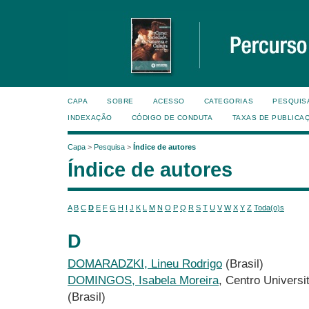
CAPA
SOBRE
ACESSO
CATEGORIAS
PESQUIS
INDEXAÇÃO
CÓDIGO DE CONDUTA
TAXAS DE PUBLICA
Capa
>
Pesquisa
>
Índice de autores
Índice de autores
A
B
C
D
E
F
G
H
I
J
K
L
M
N
O
P
Q
R
S
T
U
V
W
X
Y
Z
Toda(o)s
D
DOMARADZKI, Lineu Rodrigo
(Brasil)
DOMINGOS, Isabela Moreira
, Centro Universi
(Brasil)