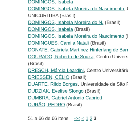
DOMINGOS, Isabela
DOMINGOS, Isabela Moreira do Nascimento
,
UNICURITIBA (Brasil)
DOMINGOS, Isabela Moreira do N.
(Brasil)
DOMINGOS, Isabela
(Brasil)
DOMINGOS, Isabela Moreira do Nascimento
(
DOMINGUES, Camila Natali
(Brasil)
DONATE, Gabriela Martinez Hinterlang de Bar
DOURADO, Roberto de Souza
, Centro Univer
(Brasil)
DRESCH, Márcia Leardini
, Centro Universitár
DRIESSEN, CÉLIO
(Brasil)
DUARTE, Rildo Borges
, Universidade de São 
DUDZIAK, Evelise Slongo
(Brasil)
DUMBRA, Gabriel Antonio Cabriott
DURÃO, PEDRO
(Brasil)
51 a 66 de 66 itens
<<
<
1
2
3