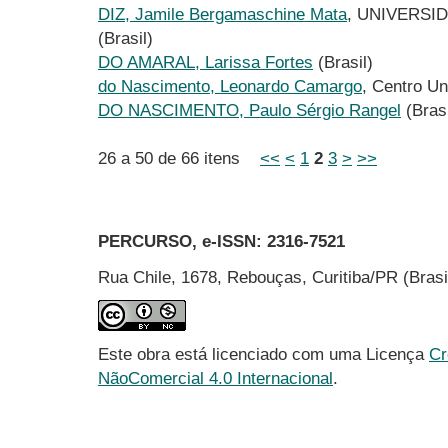
DIZ, Jamile Bergamaschine Mata
, UNIVERSI
(Brasil)
DO AMARAL, Larissa Fortes
(Brasil)
do Nascimento, Leonardo Camargo
, Centro Uni
DO NASCIMENTO, Paulo Sérgio Rangel
(Brasi
26 a 50 de 66 itens
<<
<
1
2
3
>
>>
PERCURSO, e-ISSN:
2316-7521
Rua Chile, 1678, Rebouças, Curitiba/PR (Bras
Este obra está licenciado com uma Licença
Cr
NãoComercial 4.0 Internacional
.