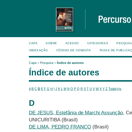
CAPA
SOBRE
ACESSO
CATEGORIAS
PESQUIS
INDEXAÇÃO
CÓDIGO DE CONDUTA
TAXAS DE PUBLICA
Capa
>
Pesquisa
>
Índice de autores
Índice de autores
A
B
C
D
E
F
G
H
I
J
K
L
M
N
O
P
Q
R
S
T
U
V
W
X
Y
Z
Toda(o)s
D
DE JESUS, Estefânia de Marchi Assunção
, Ce
UNICURITIBA (Brasil)
DE LIMA, PEDRO FRANCO
(Brasil)