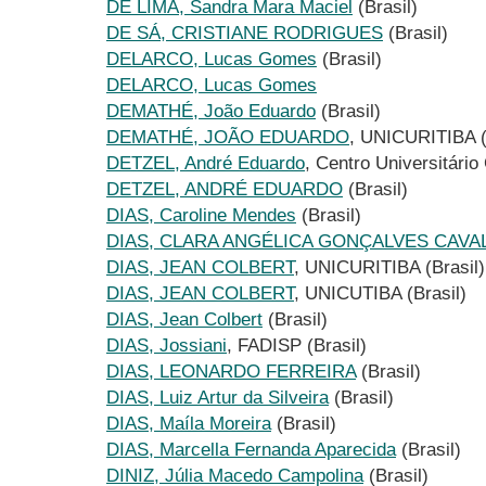
DE LIMA, Sandra Mara Maciel
(Brasil)
DE SÁ, CRISTIANE RODRIGUES
(Brasil)
DELARCO, Lucas Gomes
(Brasil)
DELARCO, Lucas Gomes
DEMATHÉ, João Eduardo
(Brasil)
DEMATHÉ, JOÃO EDUARDO
, UNICURITIBA (
DETZEL, André Eduardo
, Centro Universitário
DETZEL, ANDRÉ EDUARDO
(Brasil)
DIAS, Caroline Mendes
(Brasil)
DIAS, CLARA ANGÉLICA GONÇALVES CAVA
DIAS, JEAN COLBERT
, UNICURITIBA (Brasil)
DIAS, JEAN COLBERT
, UNICUTIBA (Brasil)
DIAS, Jean Colbert
(Brasil)
DIAS, Jossiani
, FADISP (Brasil)
DIAS, LEONARDO FERREIRA
(Brasil)
DIAS, Luiz Artur da Silveira
(Brasil)
DIAS, Maíla Moreira
(Brasil)
DIAS, Marcella Fernanda Aparecida
(Brasil)
DINIZ, Júlia Macedo Campolina
(Brasil)