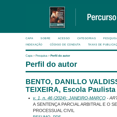
CAPA
SOBRE
ACESSO
CATEGORIAS
PESQUIS
INDEXAÇÃO
CÓDIGO DE CONDUTA
TAXAS DE PUBLICA
Capa
>
Pesquisa
>
Perfil do autor
Perfil do autor
BENTO, DANILLO VALDIS
TEIXEIRA, Escola Paulista 
v. 1, n. 46 (2024): JANEIRO-MARÇO
- AR
A SENTENÇA PARCIAL ARBITRAL E O S
PROCESSUAL CIVIL
RESUMO
PDF