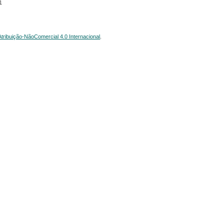
1
ribuição-NãoComercial 4.0 Internacional
.