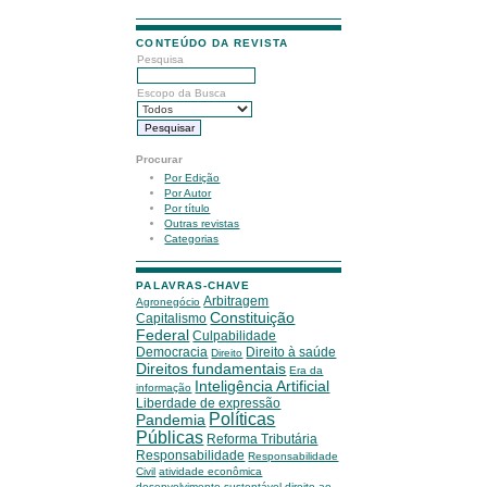
CONTEÚDO DA REVISTA
Pesquisa
Escopo da Busca
Procurar
Por Edição
Por Autor
Por título
Outras revistas
Categorias
PALAVRAS-CHAVE
Arbitragem
Agronegócio
Constituição
Capitalismo
Federal
Culpabilidade
Democracia
Direito à saúde
Direito
Direitos fundamentais
Era da
Inteligência Artificial
informação
Liberdade de expressão
Políticas
Pandemia
Públicas
Reforma Tributária
Responsabilidade
Responsabilidade
Civil
atividade econômica
desenvolvimento sustentável
direito ao