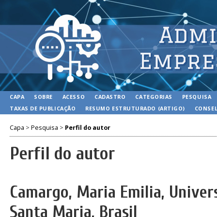
CAPA
SOBRE
ACESSO
CADASTRO
CATEGORIAS
PESQUISA
TAXAS DE PUBLICAÇÃO
RESUMO ESTRUTURADO (ARTIGO)
CONSEL
Capa
>
Pesquisa
>
Perfil do autor
Perfil do autor
Camargo, Maria Emilia, Univer
Santa Maria, Brasil