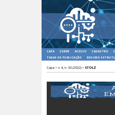
CAPA
SOBRE
ACESSO
CADASTRO
TAXAS DE PUBLICAÇÃO
RESUMO ESTRUTU
Capa
>
v. 4, n. 30 (2022)
>
STOLZ