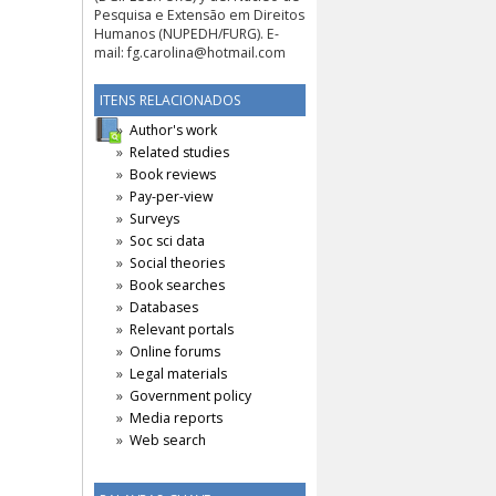
Pesquisa e Extensão em Direitos
Humanos (NUPEDH/FURG). E-
mail:
fg.carolina@hotmail.com
ITENS RELACIONADOS
Author's work
Related studies
Book reviews
Pay-per-view
Surveys
Soc sci data
Social theories
Book searches
Databases
Relevant portals
Online forums
Legal materials
Government policy
Media reports
Web search