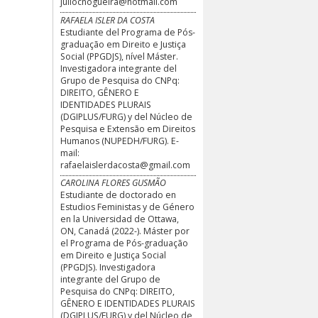
juliocnogueira@hotmail.com
RAFAELA ISLER DA COSTA
Estudiante del Programa de Pós-
graduação em Direito e Justiça
Social (PPGDJS), nível Máster.
Investigadora integrante del
Grupo de Pesquisa do CNPq:
DIREITO, GÊNERO E
IDENTIDADES PLURAIS
(DGIPLUS/FURG) y del Núcleo de
Pesquisa e Extensão em Direitos
Humanos (NUPEDH/FURG). E-
mail:
rafaelaislerdacosta@gmail.com
CAROLINA FLORES GUSMÃO
Estudiante de doctorado en
Estudios Feministas y de Género
en la Universidad de Ottawa,
ON, Canadá (2022-). Máster por
el Programa de Pós-graduação
em Direito e Justiça Social
(PPGDJS). Investigadora
integrante del Grupo de
Pesquisa do CNPq: DIREITO,
GÊNERO E IDENTIDADES PLURAIS
(DGIPLUS/FURG) y del Núcleo de