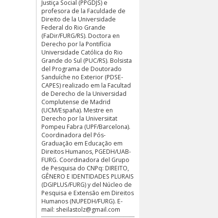
Justiça Social (PPGDJS) e
profesora de la Faculdade de
Direito de la Universidade
Federal do Rio Grande
(FaDir/FURG/RS). Doctora en
Derecho por la Pontifícia
Universidade Católica do Rio
Grande do Sul (PUC/RS). Bolsista
del Programa de Doutorado
Sanduíche no Exterior (PDSE-
CAPES) realizado em la Facultad
de Derecho de la Universidad
Complutense de Madrid
(UCM/España). Mestre en
Derecho por la Universiitat
Pompeu Fabra (UPF/Barcelona).
Coordinadora del Pós-
Graduação em Educação em
Direitos Humanos, PGEDH/UAB-
FURG. Coordinadora del Grupo
de Pesquisa do CNPq: DIREITO,
GÊNERO E IDENTIDADES PLURAIS
(DGIPLUS/FURG) y del Núcleo de
Pesquisa e Extensão em Direitos
Humanos (NUPEDH/FURG). E-
mail:
sheilastolz@gmail.com