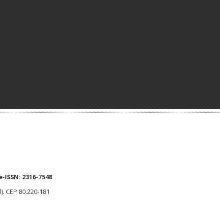
e-ISSN:
2316-7548
l). CEP 80.220-181