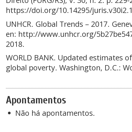
Direito (FURG/RS), v. 30, n. 2. p. 229
https://doi.org/10.14295/juris.v30i2
UNHCR. Global Trends – 2017. Genev
en: http://www.unhcr.org/5b27be547
2018.
WORLD BANK. Updated estimates of 
global poverty. Washington, D.C.: W
Apontamentos
Não há apontamentos.