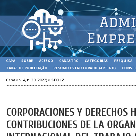
CAPA
SOBRE
ACESSO
CADASTRO
CATEGORIAS
PESQUISA
TAXAS DE PUBLICAÇÃO
RESUMO ESTRUTURADO (ARTIGO)
CONSEL
Capa
>
v. 4, n. 30 (2022)
>
STOLZ
CORPORACIONES Y DERECHOS 
CONTRIBUCIONES DE LA ORGAN