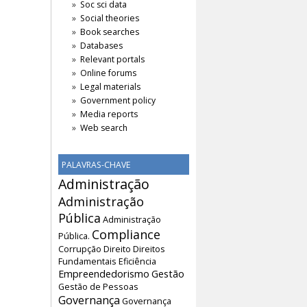
Soc sci data
Social theories
Book searches
Databases
Relevant portals
Online forums
Legal materials
Government policy
Media reports
Web search
PALAVRAS-CHAVE
Administração
Administração
Pública
Administração
Compliance
Pública.
Corrupção
Direito
Direitos
Fundamentais
Eficiência
Empreendedorismo
Gestão
Gestão de Pessoas
Governança
Governança