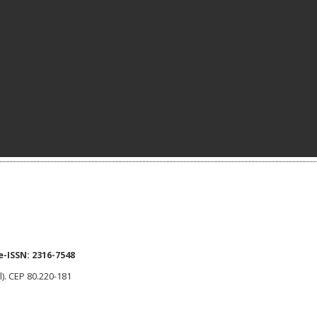
e-ISSN:
2316-7548
l). CEP 80.220-181