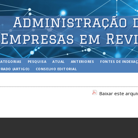
CATEGORIAS
PESQUISA
ATUAL
ANTERIORES
FONTES DE INDEXA
RADO (ARTIGO)
CONSELHO EDITORIAL
Baixar este arqu