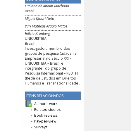
Luciana de Aboim Machado
Brasil
Miguel Kfouri Neto
Yuri Matheus Araujo Matos
Hélcio Kronberg
UNICURITIBA
Brasil
Investigador, membro dos
grupos de pesquisa Cidadania
Empresarial no Século XXI –
UNICURITIBA – Brasil, e
integrante do grupo de
Pesquisa Internacional – REDTH
(Rede de Estudos em Direitos
Humanos e Transnacionalidade).
ITENS RELACIONADOS
Author's work
Related studies
Book reviews
Pay-per-view
Surveys