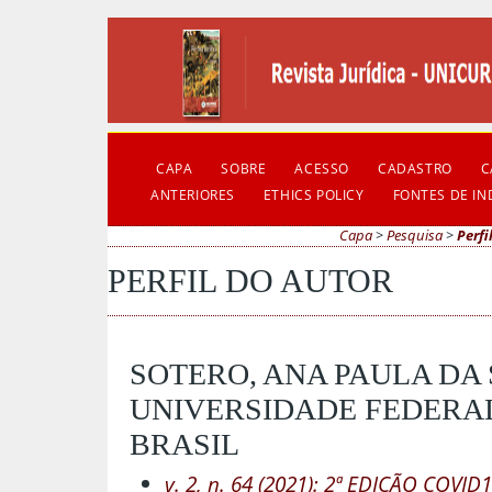
CAPA
SOBRE
ACESSO
CADASTRO
C
ANTERIORES
ETHICS POLICY
FONTES DE I
Capa
>
Pesquisa
>
Perfi
PERFIL DO AUTOR
SOTERO, ANA PAULA DA 
UNIVERSIDADE FEDERAL
BRASIL
v. 2, n. 64 (2021): 2ª EDIÇÃO COVID