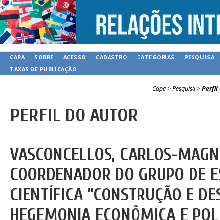
CAPA
SOBRE
ACESSO
CADASTRO
CATEGORIAS
PESQUISA
TAXAS DE PUBLICAÇÃO
Capa
>
Pesquisa
>
Perfil
PERFIL DO AUTOR
VASCONCELLOS, CARLOS-MAGNO
COORDENADOR DO GRUPO DE ES
CIENTÍFICA “CONSTRUÇÃO E D
HEGEMONIA ECONÔMICA E POLÍ