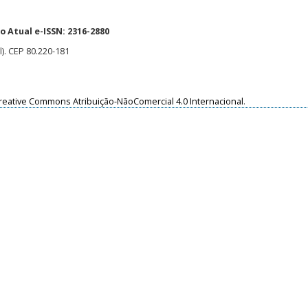
 Atual e-ISSN: 2316-2880
l). CEP 80.220-181
reative Commons Atribuição-NãoComercial 4.0 Internacional
.