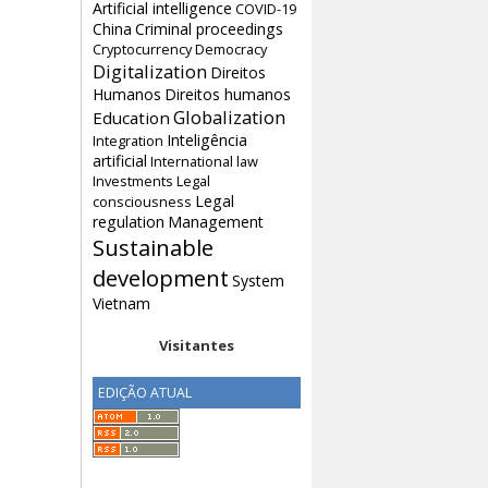
Artificial intelligence
COVID-19
China
Criminal proceedings
Cryptocurrency
Democracy
Digitalization
Direitos
Humanos
Direitos humanos
Globalization
Education
Inteligência
Integration
artificial
International law
Investments
Legal
Legal
consciousness
regulation
Management
Sustainable
development
System
Vietnam
Visitantes
EDIÇÃO ATUAL