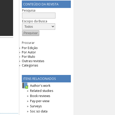
CONTEÚDO DA REVISTA
Pesquisa
Escopo da Busca
Procurar
Por Edição
Por Autor
Por título
Outras revistas
Categorias
ITENS RELACIONADOS
Author's work
Related studies
Book reviews
Pay-per-view
Surveys