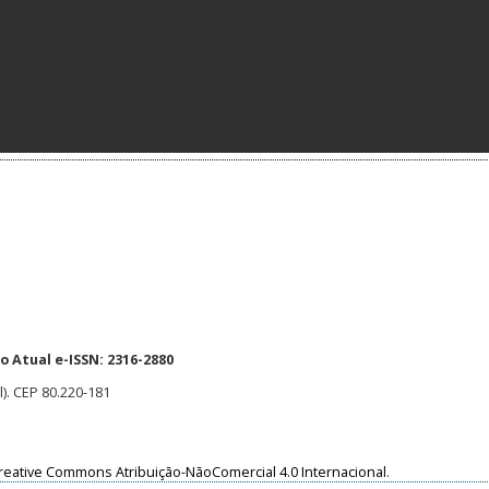
 Atual e-ISSN: 2316-2880
l). CEP 80.220-181
reative Commons Atribuição-NãoComercial 4.0 Internacional
.