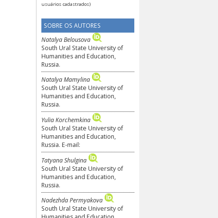
(Restrito a usuários cadastrados)
E-mail ao autor
(Restrito a
usuários cadastrados)
SOBRE OS AUTORES
Natalya Belousova
South Ural State University of
Humanities and Education,
Russia.
Natalya Mamylina
South Ural State University of
Humanities and Education,
Russia.
Yulia Korchemkina
South Ural State University of
Humanities and Education,
Russia. E-mail:
Tatyana Shulgina
South Ural State University of
Humanities and Education,
Russia.
Nadezhda Permyakova