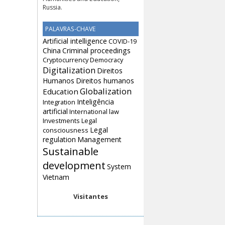
South Ural State University of
Humanities and Education,
Russia.
PALAVRAS-CHAVE
Artificial intelligence
COVID-19
China
Criminal proceedings
Cryptocurrency
Democracy
Digitalization
Direitos
Humanos
Direitos humanos
Globalization
Education
Inteligência
Integration
artificial
International law
Investments
Legal
Legal
consciousness
regulation
Management
Sustainable
development
System
Vietnam
Visitantes