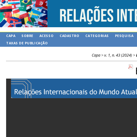
CAPA
SOBRE
ACESSO
CADASTRO
CATEGORIAS
PESQUISA
TAXAS DE PUBLICAÇÃO
Capa
>
v. 1, n. 43 (2024)
>