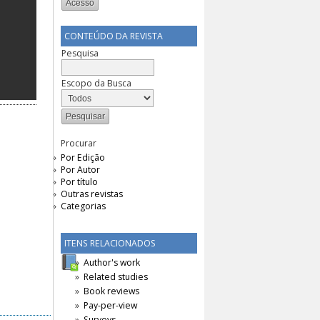
CONTEÚDO DA REVISTA
Pesquisa
Escopo da Busca
Procurar
Por Edição
Por Autor
Por título
Outras revistas
Categorias
ITENS RELACIONADOS
Author's work
Related studies
Book reviews
Pay-per-view
Surveys