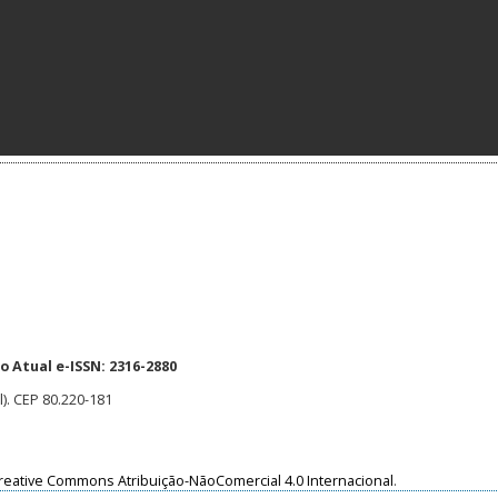
 Atual e-ISSN: 2316-2880
l). CEP 80.220-181
reative Commons Atribuição-NãoComercial 4.0 Internacional
.