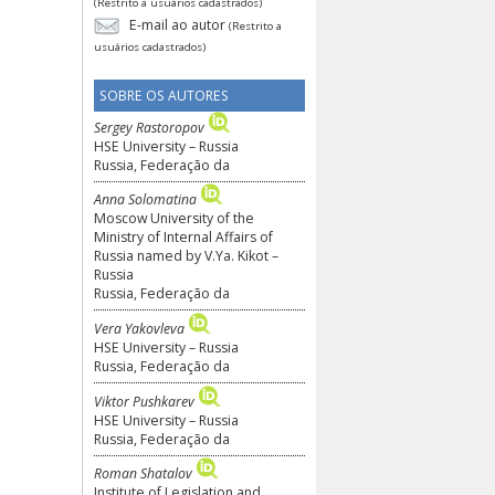
(Restrito a usuários cadastrados)
E-mail ao autor
(Restrito a
usuários cadastrados)
SOBRE OS AUTORES
Sergey Rastoropov
HSE University – Russia
Russia, Federação da
Anna Solomatina
Moscow University of the
Ministry of Internal Affairs of
Russia named by V.Ya. Kikot –
Russia
Russia, Federação da
Vera Yakovleva
HSE University – Russia
Russia, Federação da
Viktor Pushkarev
HSE University – Russia
Russia, Federação da
Roman Shatalov
Institute of Legislation and