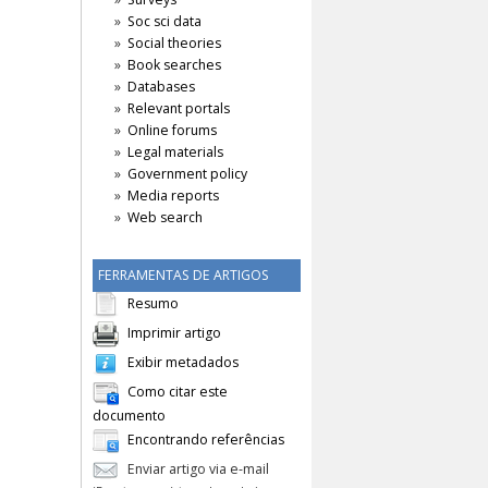
Soc sci data
Social theories
Book searches
Databases
Relevant portals
Online forums
Legal materials
Government policy
Media reports
Web search
FERRAMENTAS DE ARTIGOS
Resumo
Imprimir artigo
Exibir metadados
Como citar este
documento
Encontrando referências
Enviar artigo via e-mail