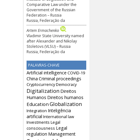
Comparative Law under the
Government of the Russian
Federation – Russia
Russia, Federação da
Artem Ermachenko
Vladimir State University named
after Alexander and Nikolay
Stoletovs (VLSU) – Russia
Russia, Federação da
PALAVRAS-CHAVE
Artificial intelligence
COVID-19
China
Criminal proceedings
Cryptocurrency
Democracy
Digitalization
Direitos
Humanos
Direitos humanos
Globalization
Education
Inteligência
Integration
artificial
International law
Investments
Legal
Legal
consciousness
regulation
Management