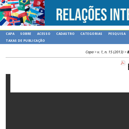
CAPA
SOBRE
ACESSO
CADASTRO
CATEGORIAS
PESQUISA
TAXAS DE PUBLICAÇÃO
Capa
>
v. 1, n. 15 (2013)
>