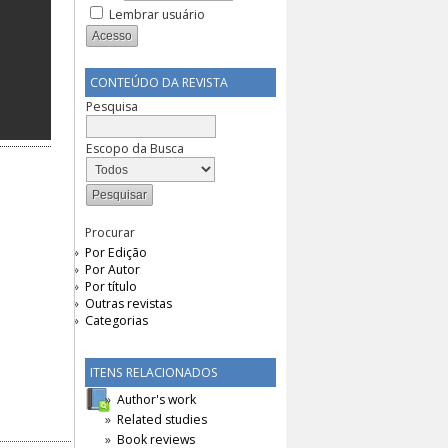
Lembrar usuário
CONTEÚDO DA REVISTA
Pesquisa
Escopo da Busca
Procurar
Por Edição
Por Autor
Por título
Outras revistas
Categorias
ITENS RELACIONADOS
Author's work
Related studies
Book reviews