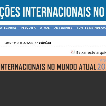
CATEGORIAS
PESQUISA
ATUAL
ANTERIORES
FONTES DE INDEXA
Capa
>
v. 3, n. 32 (2021)
>
Volodina
Baixar este arqu