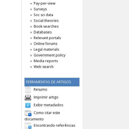
Pay-per-view
Surveys
Soc sci data
Social theories
Book searches
Databases
Relevant portals
Online forums
Legal materials
Government policy
Media reports
Web search
FERRAMENTAS DE ARTIGOS
Resumo
Imprimir artigo
Exibir metadados
Como citar este
documento
Encontrando referências