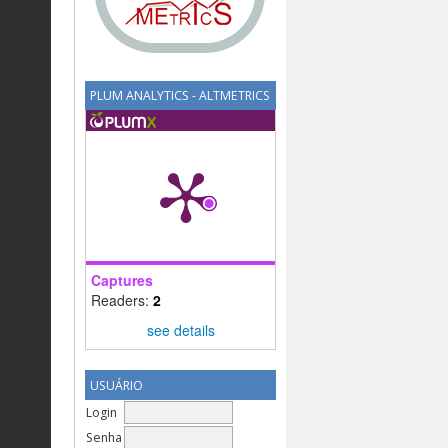
PLUM ANALYTICS - ALTMETRICS
Captures
Readers:
2
see details
USUÁRIO
Login
Senha