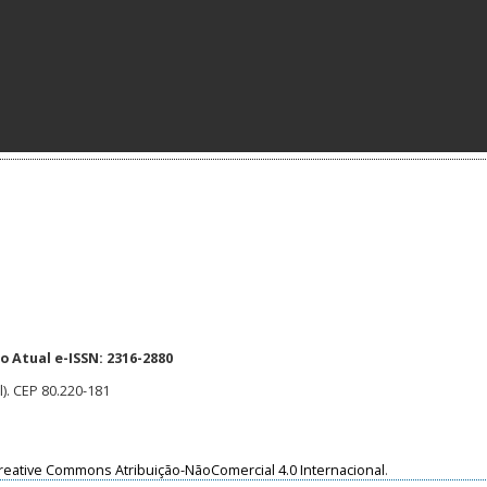
 Atual e-ISSN: 2316-2880
l). CEP 80.220-181
reative Commons Atribuição-NãoComercial 4.0 Internacional
.