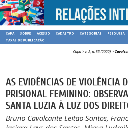
CAPA
SOBRE
ACESSO
CADASTRO
CATEGORIAS
PESQUISA
TAXAS DE PUBLICAÇÃO
Capa
>
v. 2, n. 35 (2022)
>
Cavalca
AS EVIDÊNCIAS DE VIOLÊNCIA 
PRISIONAL FEMININO: OBSERVA
SANTA LUZIA À LUZ DOS DIRE
Bruno Cavalcante Leitão Santos, Franci
Jaciara Lays dos Santos, Mirna Ludmi