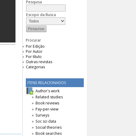
Pesquisa
Escopo da Busca
Procurar
Por Edição
Por Autor
Por título
Outras revistas
Categorias
ITENS RELACIONADOS
Author's work
Related studies
Book reviews
Pay-per-view
Surveys
Soc sci data
Social theories
Book searches