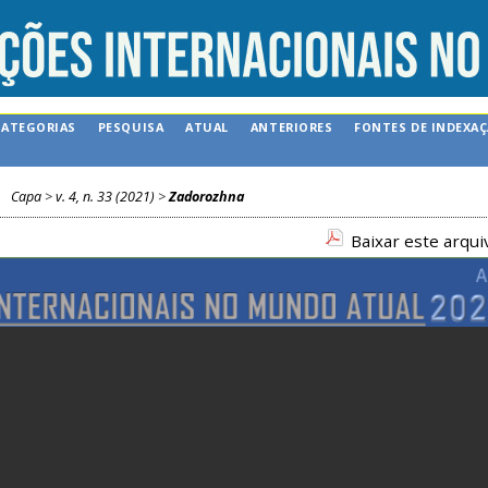
CATEGORIAS
PESQUISA
ATUAL
ANTERIORES
FONTES DE INDEXA
Capa
>
v. 4, n. 33 (2021)
>
Zadorozhna
Baixar este arqu