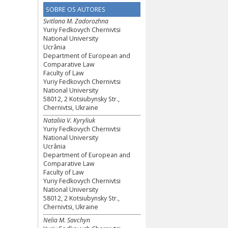
SOBRE OS AUTORES
Svitlana M. Zadorozhna
Yuriy Fedkovych Chernivtsi
National University
Ucrânia
Department of European and
Comparative Law
Faculty of Law
Yuriy Fedkovych Chernivtsi
National University
58012, 2 Kotsiubynsky Str.,
Chernivtsi, Ukraine
Nataliia V. Kyryliuk
Yuriy Fedkovych Chernivtsi
National University
Ucrânia
Department of European and
Comparative Law
Faculty of Law
Yuriy Fedkovych Chernivtsi
National University
58012, 2 Kotsiubynsky Str.,
Chernivtsi, Ukraine
Nelia M. Savchyn