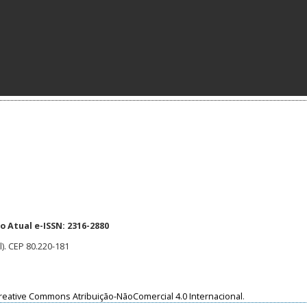
 Atual e-ISSN: 2316-2880
l). CEP 80.220-181
reative Commons Atribuição-NãoComercial 4.0 Internacional
.