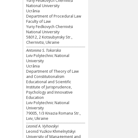
Yuriy Fedkovych Chernivtsi
National University
Ucrânia
Department of Procedural Law
Faculty of Law
Yuriy Fedkovych Chernivtsi
National University
58012, 2 Kotsiubynsky Str.,
Chernivtsi, Ukraine
Antonina S. Tokarska
Lviv Polytechnic National
University
Ucrânia
Department of Theory of Law
and Constitutionalism
Educational and Scientific
Institute of Jurisprudence,
Psychology and Innovative
Education
Lviv Polytechnic National
University
79005, 1/3 Kniazia Romana Str.,
Lviv, Ukraine
Leonid A. Vyhovskyi
Leonid Yuzkov Khmelnytskyi
University of Management and