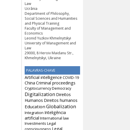
Law
Ucrânia
Department of Philosophy,
Social Sciences and Humanities
and Physical Training
Faculty of Management and
Economics
Leonid Yuzkov Khmelnytskyi
University of Management and
Law
29000, 8 Heroiv Maidanu Str.,
Khmelnytskyi, Ukraine
PALAVRAS-CHAVE
Artificial intelligence
COVID-19
China
Criminal proceedings
Cryptocurrency
Democracy
Digitalization
Direitos
Humanos
Direitos humanos
Globalization
Education
Inteligência
Integration
artificial
International law
Investments
Legal
Legal
consciousness