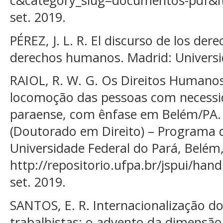
c&category_slug=documentos-pdf&I
set. 2019.
PÉREZ, J. L. R. El discurso de los de
derechos humanos. Madrid: Universi
RAIOL, R. W. G. Os Direitos Humanos
locomoção das pessoas com necessida
paraense, com ênfase em Belém/PA. 
(Doutorado em Direito) – Programa 
Universidade Federal do Pará, Belém,
http://repositorio.ufpa.br/jspui/han
set. 2019.
SANTOS, E. R. Internacionalização d
trabalhistas: o advento da dimensão 