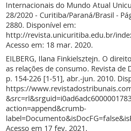
Internacionais do Mundo Atual Unicu
28/2020 - Curitiba/Paraná/Brasil - Pá
2880. Disponível em:
http://revista.unicuritiba.edu.br/in
Acesso em: 18 mar. 2020.
EILBERG, Ilana Finkielsztejn. O dire
as relações de consumo. Revista de D
p. 154-226 [1-51], abr.-jun. 2010. Di
https://www.revistadostribunais.co
&src=rl&srguid=i0ad6adc60000017
action=append&crumb-
label=Documento&isDocFG=false&
Acesso em 17 fev. 2021.