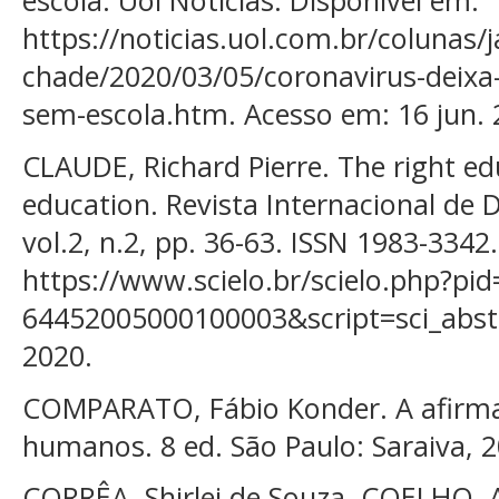
escola. Uol Notícias. Disponível em:
https://noticias.uol.com.br/colunas/j
chade/2020/03/05/coronavirus-deixa-
sem-escola.htm. Acesso em: 16 jun. 
CLAUDE, Richard Pierre. The right e
education. Revista Internacional de 
vol.2, n.2, pp. 36-63. ISSN 1983-3342
https://www.scielo.br/scielo.php?pi
64452005000100003&script=sci_abstr
2020.
COMPARATO, Fábio Konder. A afirmaç
humanos. 8 ed. São Paulo: Saraiva, 2
CORRÊA, Shirlei de Souza. COELHO, A