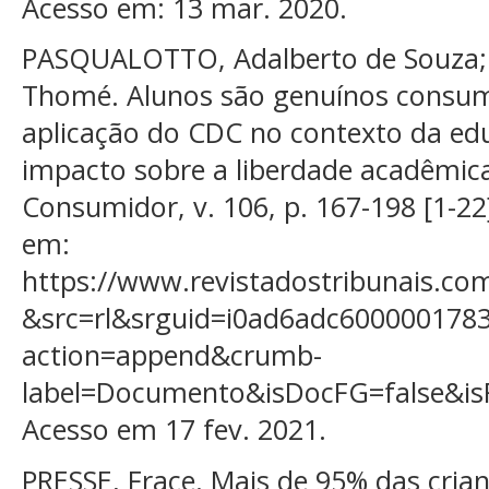
Acesso em: 13 mar. 2020.
PASQUALOTTO, Adalberto de Souza
Thomé. Alunos são genuínos consumi
aplicação do CDC no contexto da edu
impacto sobre a liberdade acadêmica.
Consumidor, v. 106, p. 167-198 [1-22]
em:
https://www.revistadostribunais.co
&src=rl&srguid=i0ad6adc60000017
action=append&crumb-
label=Documento&isDocFG=false&i
Acesso em 17 fev. 2021.
PRESSE, Frace. Mais de 95% das cria