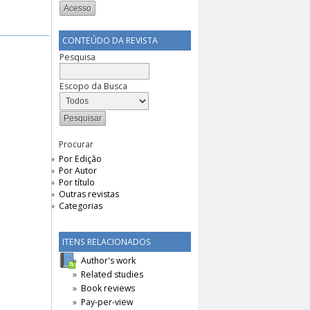
CONTEÚDO DA REVISTA
Pesquisa
Escopo da Busca
Procurar
Por Edição
Por Autor
Por título
Outras revistas
Categorias
ITENS RELACIONADOS
Author's work
Related studies
Book reviews
Pay-per-view