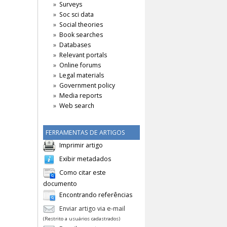
Surveys
Soc sci data
Social theories
Book searches
Databases
Relevant portals
Online forums
Legal materials
Government policy
Media reports
Web search
FERRAMENTAS DE ARTIGOS
Imprimir artigo
Exibir metadados
Como citar este
documento
Encontrando referências
Enviar artigo via e-mail
(Restrito a usuários cadastrados)