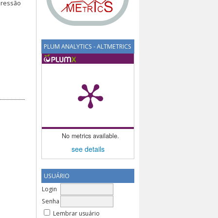
pressão
PLUM ANALYTICS - ALTMETRICS
No metrics available.
see details
USUÁRIO
Login
Senha
Lembrar usuário