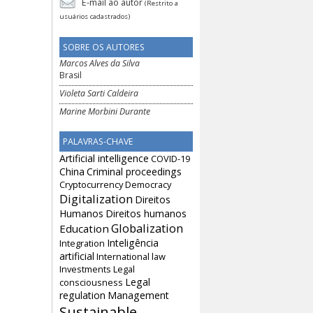
E-mail ao autor
(Restrito a
usuários cadastrados)
SOBRE OS AUTORES
Marcos Alves da Silva
Brasil
Violeta Sarti Caldeira
Marine Morbini Durante
PALAVRAS-CHAVE
Artificial intelligence
COVID-19
China
Criminal proceedings
Cryptocurrency
Democracy
Digitalization
Direitos
Humanos
Direitos humanos
Globalization
Education
Inteligência
Integration
artificial
International law
Investments
Legal
Legal
consciousness
regulation
Management
Sustainable