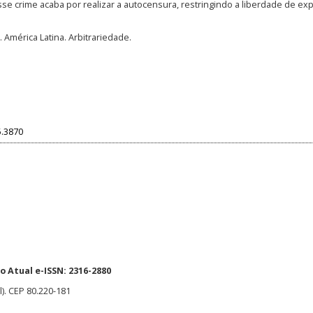
 crime acaba por realizar a autocensura, restringindo a liberdade de ex
 América Latina. Arbitrariedade.
5.3870
 Atual e-ISSN: 2316-2880
l). CEP 80.220-181